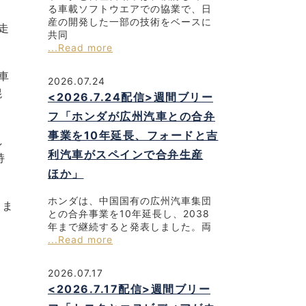
る車載ソフトウエアでの協業で、日
産の開発した一部の技術をベースに
走
共同
...Read more
車
2026.07.24
混
<2026.7.24配信>週間ブリー
フ「ホンダが広州汽車との合弁
事業を10年延長、フォードと吉
し
利汽車がスペインで合弁生産
持
ほか」
ホンダは、中国国有の広州汽車集団
。ま
との合弁事業を10年延長し、2038
、
年まで継続すると発表しました。両
...Read more
2026.07.17
、
<2026.7.17配信>週間ブリー