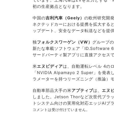
ています。上海汽車はEVを主力とする「
初の生産拠点となります。
中国の
吉利汽車（Geely）
の欧州研究開発
ネクテッドカーにおける提携を拡大すると
ップデート、安全なデータ転送などを提
独
フォルクスワーゲン（VW）
グループの
新たな車載ソフトウェア「ID.Softwa
サードパーティ製アプリに直接アクセスで
米
エヌビディア
は、自動運転レベル 4の
「NVIDIA Alpamayo 2 Super
ラメーターを持つリーズニング（推論）
自動車部品大手の米
アプティブ
は、
エヌ
しました。Jetson Thorなど次世代プラ
トシステム向けの実用化対応エッジAIプ
コメントは受け付けていません。