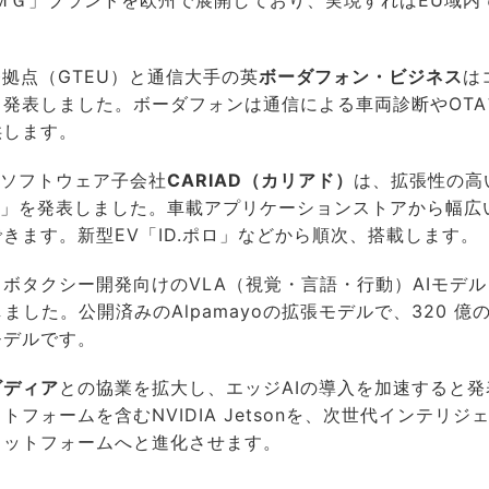
ＭＧ」ブランドを欧州で展開しており、実現すればEU域内
拠点（GTEU）と通信大手の英
ボーダフォン・ビジネス
は
発表しました。ボーダフォンは通信による車両診断やOTA
供します。
ソフトウェア子会社
CARIAD（カリアド）
は、拡張性の高
re 6」を発表しました。車載アプリケーションストアから幅広
きます。新型EV「ID.ポロ」などから順次、搭載します。
ロボタクシー開発向けのVLA（視覚・言語・行動）AIモデル
」を発表しました。公開済みのAlpamayoの拡張モデルで、320 億
モデルです。
ビディア
との協業を拡大し、エッジAIの導入を加速すると発
ットフォームを含むNVIDIA Jetsonを、次世代インテリジ
ラットフォームへと進化させます。