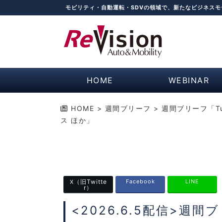
モビリティ・自動運転・SDVの領域で、新たなビジネス
HOME
WEBINAR
HOME
>
週間ブリーフ
>
週間ブリーフ「T
ス ほか」
（旧Twitte
Facebook
LINE
X
r）
<2026.6.5配信>週間