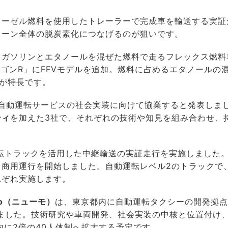
ィーゼル燃料を使用したトレーラーで完成車を輸送する実証
ェーン全体の脱炭素化につなげるのが狙いです。
、ガソリンとエタノールを混ぜた燃料で走るフレックス燃料
ワゴンR」にFFVモデルを追加。燃料に占めるエタノールの
のが特長です。
自動運転サービスの社会実装に向けて協業すると発表しま
ティ
を加えた3社で、それぞれの技術や知見を組み合わせ、
転トラックを活用した中継輸送の実証走行を実施しました
る商用運行を開始しました。自動運転レベル2のトラックで
れぞれ実施します。
mo（ニューモ）
は、東京都内に自動運転タクシーの開発拠点
」を開設しました。技術研究や車両開発、社会実装の中核と位置付け
内に2倍の40人体制へ拡大する予定です。