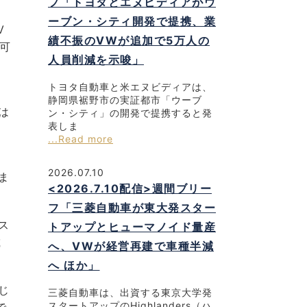
フ「トヨタとエヌビディアがウ
ーブン・シティ開発で提携、業
V
績不振のVWが追加で5万人の
が可
人員削減を示唆」
トヨタ自動車と米エヌビディアは、
静岡県裾野市の実証都市「ウーブ
は
ン・シティ」の開発で提携すると発
表しま
...Read more
）
2026.07.10
ま
<2026.7.10配信>週間ブリー
フ「三菱自動車が東大発スター
ス
トアップとヒューマノイド量産
載
へ、VWが経営再建で車種半減
へ ほか」
じ
三菱自動車は、出資する東京大学発
スタートアップのHighlanders（ハ