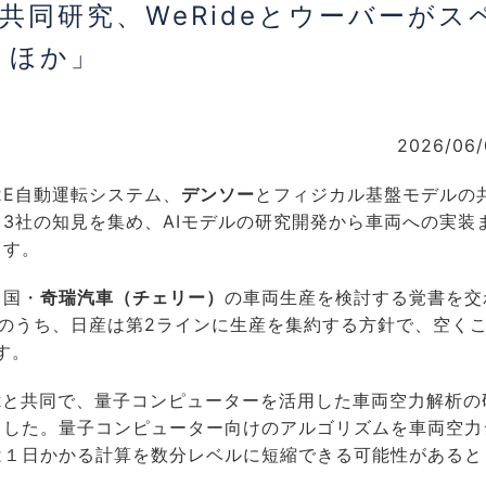
共同研究、WeRideとウーバーがス
 ほか」
2026/06/
2E自動運転システム、
デンソー
とフィジカル基盤モデルの
3社の知見を集め、AIモデルの研究開発から車両への実装
ます。
中国・
奇瑞汽車（チェリー）
の車両生産を検討する覚書を交
のうち、日産は第2ラインに生産を集約する方針で、空く
す。
x
と共同で、量子コンピューターを活用した車両空力解析の
ました。量子コンピューター向けのアルゴリズムを車両空力
は１日かかる計算を数分レベルに短縮できる可能性があると