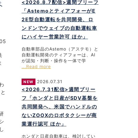
<2026.8.7配信>週間ブリーフ
ペ
「AstemoとティアフォーがE
2E型自動運転を共同開発、ロ
ンドンでウェイブの自動運転車
にハイヤー営業許可 ほか」
05
自動車部品のAstemo（アステモ）と
共
自動運転開発のティアフォーは、AI
が認知・判断・操作を一体で学
ま
...Read more
2026.07.31
NEW
わ
<2026.7.31配信>週間ブリー
こと
フ「ホンダと日産がSDV基盤を
共同開発へ、米国でハンドルの
研
ないZOOXのロボタクシーが商
シ
業運行認可 ほか」
し
ホンダと日産自動車は、検討してい