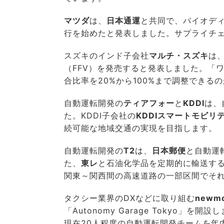
マツダ
は、
日本通運
と共同で、バイオデ
行を始めたと発表しました。サプライチ
スズキのインド子会社
マルチ・スズキ
は
（FFV）を発売すると発表しました。「
合比率を20%から100%まで調整できる
自動運転開発の
ティアフォー
と
KDDI
は、
た。KDDI子会社の
KDDIスマートモビリ
続可能な地域交通の実現を目指します。
自動運転開発の
T2
は、
日本郵便
と自動運
た、
東レ
と石油化学品を定期的に輸送す
関東～関西間の高速道路の一部区間でそ
タクシー業界のDXなどに取り組む
new
「Autonomy Garage Tokyo
現在20人程度の自動運転開発チームを年