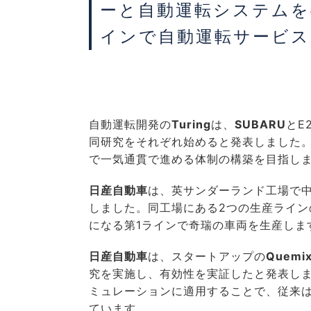
ーと自動運転システムを
インで自動運転サービス
自動運転開発の
Turing
は、
SUBARU
とE
同研究をそれぞれ始めると発表しました。
で一気通貫で進める体制の構築を目指し
日産自動車
は、英サンダーランド工場で
しました。同工場にある2つの生産ライン
になる第1ラインで奇瑞の車両を生産しま
日産自動車
は、スタートアップの
Quemi
究を実施し、有効性を実証したと発表し
ミュレーションに適用することで、従来
ています。