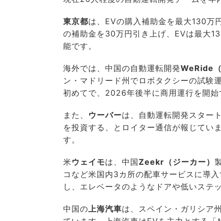
東京都
は、EVの購入補助金を最大130万
の補助金を30万円引き上げ、EVは最大1
能です。
海外では、中国の自動運転開発
WeRid
ン・マドリード州でロボタクシーの試験
初めてで、2026年後半に商用運行を開
また、
ウーバー
は、自動運転開発スター
を投資する、とロイター通信が報じてい
す。
米
ウェイモ
は、中国
Zeekr（ジーカー）
コなど米国内3カ所の配車サービスに導入する
し、エレベータのようなドアや低いステ
中国の
上海汽車
は、スペイン・ガリシア