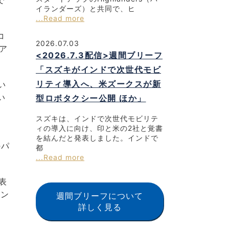
で
イランダーズ）と共同で、ヒ
...Read more
コ
2026.07.03
ア
<2026.7.3配信>週間ブリーフ
「スズキがインドで次世代モビ
リティ導入へ、米ズークスが新
い
い
型ロボタクシー公開 ほか」
スズキは、インドで次世代モビリテ
ィの導入に向け、印と米の2社と覚書
を結んだと発表しました。インドで
のパ
都
...Read more
表
ェン
週間ブリーフについて
詳しく見る