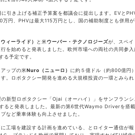
円に引き上げる補正予算案を都議会に提出します。EVとPH
30万円、PHVは最大115万円とし、国の補助制度とも併用
e（ウィーライド）
と米
ウーバー・テクノロジーズ
が、スペイ
運行を始めると発表しました。欧州市場への両社の共同参入
始する予定です。
トアップの米
Nuro（ニューロ）
に約５億ドル（約800億円
ます。ロボタクシー開発を進める大規模投資の一環とみられ
製の新型ロボタクシー「Ojai（オーハイ）」をサンフランシ
と発表しました。最新の第6世代Waymo Driverを搭
ップなど乗車体験も向上させました。
州に工場を建設する計画を進めている、とロイター通信が報