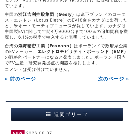
ています。
中国の
浙江吉利控股集団（Geely）
は傘下ブランドのロータ
ス・エレトレ（Lotus Eletre）のEV18台をカナダに出荷した
と、米オートモーティブニュースが報じています。カナダは
中国製EVに関して年間4万9000台まで100％の追加関税を撤
廃し、6.1%の税率で輸入すると表明していました。
台湾の
鴻海精密工業（Foxconn）
はポーランドで政府系企業
のEVメーカー、
エレクトロモビリティ・ポーランド（EMP）
の戦略的パートナーになると発表しました。ポーランド国内
でEV生産・研究開発拠点の開設を検討します。
コメントは受け付けていません。
« 前のページ
次のページ »
週間ブリーフ
2026.08.07
NEW