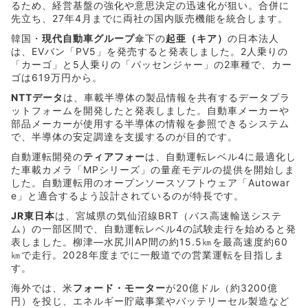
るため、経営基盤の強化や意思決定の迅速化が狙い。合併に
先立ち、27年4月までに両社の国内販売機能を統合します。
韓国・
現代自動車グループ
傘下の
起亜（キア）
の日本法人
は、EVバン「PV5」を発売すると発表しました。2人乗りの
「カーゴ」と5人乗りの「パッセンジャー」の2車種で、カー
ゴは619万円から。
NTT
データ
は、車載半導体の製品情報を共有するデータプラ
ットフォームを開発したと発表しました。自動車メーカーや
部品メーカーが使用する半導体の情報を参照できるシステム
で、半導体の安定調達を支援するのが目的です。
自動運転開発の
ティアフォー
は、自動運転レベル4に最適化し
た車載カメラ「MPシリーズ」の量産モデルの提供を開始しま
した。自動運転用のオープンソースソフトウェア「Autowar
e」と適合するよう設計されているのが特長です。
JR
東日本
は、宮城県の気仙沼線BRT（バス高速輸送システ
ム）の一部区間で、自動運転レベル4の試験走行を始めると発
表しました。柳津―水尻川AP間の約15.5㎞を最高速度約60
㎞で走行。2028年度までに一般道での営業運転を目指しま
す。
海外では、米
フォード・モーター
が20億ドル（約3200億
円）を投じ、エネルギー貯蔵事業やバッテリーセル製造など