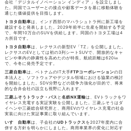
会社「デジタルイノベーション インディア 」を設立しまし
た。同国でユーザーとの接点や顧客データを基に移動体験を
通じた価値提供を目指します。
トヨタ自動車
は、インド西部のマハラシュトラ州に新工場を
建設すると発表しました。2029年前半に生産を開始する予定
で、年間10万台のSUVを供給します。同国のトヨタ工場は4
カ所目です。
トヨタ自動車
は、レクサスの新型EV「TZ」を公開しました。
レクサスのEVとしては初の3列シートSUVで、開放的なキャ
ビンや車内の静粛性を高めたのが特長。航続距離は620㎞
で、今冬に発売予定です。
三菱自動車
は、ベトナムのIT大手
FTPコーポレーション
の日
本法人と、ソフトウェアやデジタル領域における協業の検討
を開始しました。SDV分野などの競争力強化が目的で、将来
的な合弁会社の設立も視野に入れます。
三菱ふそうトラック・バス
と
名鉄NX運輸
は、EVトラックをワ
イヤレス充電する実証実験を公開しました。三菱ふそうはダ
イヘンや三菱総合研究所と、商用EVのワイヤレス充電の社会
実装に向けた実証事業に取り組んでいます。
いすゞ自動車
は、子会社の
UDトラックス
を2027年度内に合
併する方針を明らかにしました。商用車業界の変化に対応す