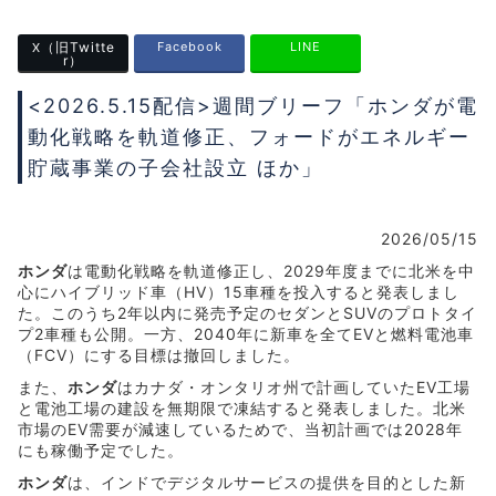
（旧Twitte
Facebook
LINE
X
r）
<2026.5.15配信>週間ブリーフ「ホンダが電
動化戦略を軌道修正、フォードがエネルギー
貯蔵事業の子会社設立 ほか」
2026/05/15
ホンダ
は電動化戦略を軌道修正し、2029年度までに北米を中
心にハイブリッド車（HV）15車種を投入すると発表しまし
た。このうち2年以内に発売予定のセダンとSUVのプロトタイ
プ2車種も公開。一方、2040年に新車を全てEVと燃料電池車
（FCV）にする目標は撤回しました。
また、
ホンダ
はカナダ・オンタリオ州で計画していたEV工場
と電池工場の建設を無期限で凍結すると発表しました。北米
市場のEV需要が減速しているためで、当初計画では2028年
にも稼働予定でした。
ホンダ
は、インドでデジタルサービスの提供を目的とした新