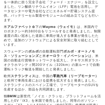
を一体的に担う完全子会社「フォード・エナジー」を設立し
ました。リン酸鉄リチウムイオン（LFP）電池を活用し、デ
ータセンターや電力会社などにエネルギー貯蔵システム提
供。バッテリーセル製造やモジュールの組み立てなども行い
ます。
米
アルファベット
傘下の
Waymo（ウェイモ）
は、米国内で
ロボタ‌クシー約3800台をリコールすると発表しました。制限
速度の高い冠水した道路に車両が進入する事案が発生したた
めで、追加のソフトウェアによる安全対策に取り組むとして
います。
スウェーデンの
ボルボ
の自動運転部門
ボルボ・オートノモ
ス・ソリューションズ
と米
オーロラ・イノベーション
は、米
国の自動走行貨物ネットワークを拡大し、テキサス州ダラス-
オクラホマシティ間200マイル（320km）の新ルートで自動
運転トラック輸送を開始したと発表しました。
欧州
ステランティス
は、中国の
零跑汽車（リープモーター）
と欧州で車両生産における提携を拡大すると発表しました。
ステランティスのスペイン工場で、リープモーターのSUVを
生産するほか、部品を共同調達します。
独
BMW
は新世代「ノイエ・クラッセ」プラットフォームを活
用したEV「iX3」を米国で発売しました。同等のガソリン・
モデル「X3」よりも5000ドル（約80万円）低価格で販売し