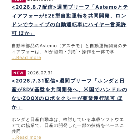
<2026.8.7配信>週間ブリーフ「Astemoとテ
ィアフォーがE2E型自動運転を共同開発、ロン
ドンでウェイブの自動運転車にハイヤー営業許
可 ほか」
自動車部品のAstemo（アステモ）と自動運転開発のテ
ィアフォーは、AIが認知・判断・操作を一体で学
...Read more
2026.07.31
NEW
<2026.7.31配信>週間ブリーフ「ホンダと日
産がSDV基盤を共同開発へ、米国でハンドルの
ないZOOXのロボタクシーが商業運行認可 ほ
か」
ホンダと日産自動車は、検討している車載ソフトウエ
アでの協業で、日産の開発した一部の技術をベースに
共同
...Read more