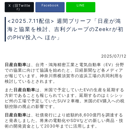
（旧Twitte
Facebook
LINE
X
r）
<2025.7.11配信> 週間ブリーフ「日産が鴻
海と協業を検討、吉利グループのZeekrが初
のPHV投入へ ほか」
2025/07/12
日産自動車
は、台湾・鴻海精密工業と電気自動車（EV）分野
での協業に向けて協議を始めたと、日経新聞など各メディア
が報じています。神奈川県横須賀市の追浜工場の共同利用を
検討しているとされます。
また
日産自動車
は、米国で予定していたEVの生産を延期する
方針であることも報じられています。延期するのはミシシッ
ピ州の工場で予定していたSUV２車種。米国のEV購入への税
額控除の廃止の影響です。
日産自動車
は、社債発行により総額約8,600億円を調達する
と発表しました。将来の電動化やSDVなどの新しい商品・技
術の開発資金として2030年までに活用します。