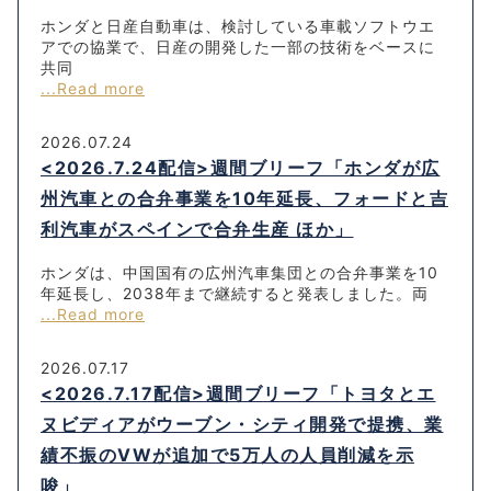
ホンダと日産自動車は、検討している車載ソフトウエ
アでの協業で、日産の開発した一部の技術をベースに
共同
...Read more
2026.07.24
<2026.7.24配信>週間ブリーフ「ホンダが広
州汽車との合弁事業を10年延長、フォードと吉
利汽車がスペインで合弁生産 ほか」
ホンダは、中国国有の広州汽車集団との合弁事業を10
年延長し、2038年まで継続すると発表しました。両
...Read more
2026.07.17
<2026.7.17配信>週間ブリーフ「トヨタとエ
ヌビディアがウーブン・シティ開発で提携、業
績不振のVWが追加で5万人の人員削減を示
唆」