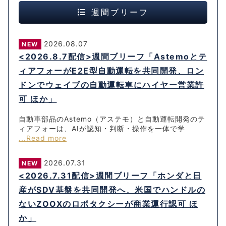
週間ブリーフ
2026.08.07
NEW
<2026.8.7配信>週間ブリーフ「Astemoとテ
ィアフォーがE2E型自動運転を共同開発、ロン
ドンでウェイブの自動運転車にハイヤー営業許
可 ほか」
自動車部品のAstemo（アステモ）と自動運転開発のテ
ィアフォーは、AIが認知・判断・操作を一体で学
...Read more
2026.07.31
NEW
<2026.7.31配信>週間ブリーフ「ホンダと日
産がSDV基盤を共同開発へ、米国でハンドルの
ないZOOXのロボタクシーが商業運行認可 ほ
か」