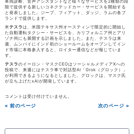
車両診断、音声アシスタントなど様々なサービスを2種類の段
階で提供する新しいコネクテッドカー・サービスを開始する
と発表しました。ジープ、フィアット、ダッジ、ラムの各ブ
ランドで提供します。
米
テスラ
は、米国テキサス州オースティンで限定的に開始し
た自動運転タクシー・サービスを、カリフォルニア州とアリ
ゾナ州にも展開する計画を示しました。また、テスラは来
週、ムンバイにインド初のショールームをオープンしてイン
ド市場に本格参入すると、ロイター通信などが報じていま
す。
テスラ
のイーロン・マスクCEOはソーシャルメディアXへの
投稿で、来週にはテスラ車で対話型AI「Grok（グロック）」
が利用できるようになるとしました。グロックは、マスク氏
が立ち上げたxAIが開発しています。
コメントは受け付けていません。
« 前のページ
次のページ »