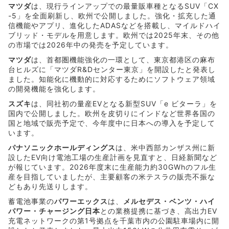
マツダ
は、現行ラインアップでの最量販車種となるSUV「CX
-5」を全面刷新し、欧州で公開しました。強化・拡充した通
信機能やアプリ、進化したADASなどを搭載し、マイルドハイ
ブリッド・モデルを用意します。欧州では2025年末、その他
の市場では2026年中の発売を予定しています。
マツダ
は、首都圏機能強化の一環として、東京都港区の麻布
台ヒルズに「マツダR&Dセンター東京」を開設したと発表し
ました。知能化に機動的に対応するためにソフトウェア領域
の開発機能を強化します。
スズキ
は、同社初の量産EVとなる新型SUV「e ビターラ」を
国内で公開しました。欧州を皮切りにインドなど世界各国の
国と地域で販売予定で、今年度中に日本への導入を予定して
います。
パナソニックホールディングス
は、米中西部カンザス州に新
設したEV向け電池工場の生産計画を見直すと、日経新聞など
が報じています。2026年度末に生産能力約30GWhのフル生
産を目指していましたが、主要顧客の米テスラの販売不振な
どもあり先送りします。
蓄電池事業の
パワーエックス
は、
メルセデス・ベンツ・ハイ
パワー・チャージング日本
との業務提携に基づき、高出力EV
充電ネットワークの第1号拠点を千葉市内の公園駐車場内に開