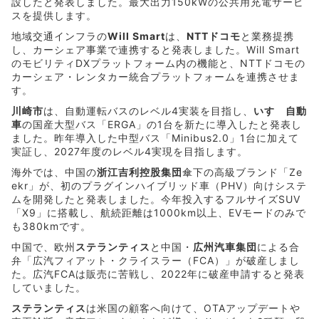
設したと発表しました。最大出力150kWの公共用充電サービ
スを提供します。
地域交通インフラの
Will Smart
は、
NTTドコモ
と業務提携
し、カーシェア事業で連携すると発表しました。Will Smart
のモビリティDXプラットフォーム内の機能と、NTTドコモの
カーシェア・レンタカー統合プラットフォームを連携させま
す。
川崎市
は、自動運転バスのレベル4実装を目指し、
いすゞ自動
車
の国産大型バス「ERGA」の1台を新たに導入したと発表し
ました。昨年導入した中型バス「Minibus2.0」1台に加えて
実証し、2027年度のレベル4実現を目指します。
海外では、中国の
浙江吉利控股集団
傘下の高級ブランド「Ze
ekr」が、初のプラグインハイブリッド車（PHV）向けシステ
ムを開発したと発表しました。今年投入するフルサイズSUV
「X9」に搭載し、航続距離は1000km以上、EVモードのみで
も380kmです。
中国で、欧州
ステランティス
と中国・
広州汽車集団
による合
弁「広汽フィアット・クライスラー（FCA）」が破産しまし
た。広汽FCAは販売に苦戦し、2022年に破産申請すると発表
していました。
ステランティス
は米国の顧客へ向けて、OTAアップデートや