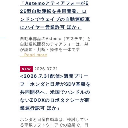
「AstemoとティアフォーがE
2E型自動運転を共同開発、ロ
ンドンでウェイブの自動運転車
にハイヤー営業許可 ほか」
自動車部品のAstemo（アステモ）と
自動運転開発のティアフォーは、AI
が認知・判断・操作を一体で学
...Read more
2026.07.31
NEW
<2026.7.31配信>週間ブリー
フ「ホンダと日産がSDV基盤を
共同開発へ、米国でハンドルの
ないZOOXのロボタクシーが商
業運行認可 ほか」
ホンダと日産自動車は、検討してい
る車載ソフトウエアでの協業で、日