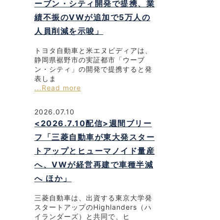
ーブン・シティ開発で提携、業
績不振のVWが追加で5万人の
人員削減を示唆」
トヨタ自動車と米エヌビディアは、
静岡県裾野市の実証都市「ウーブ
ン・シティ」の開発で提携すると発
表しま
...Read more
2026.07.10
<2026.7.10配信>週間ブリー
フ「三菱自動車が東大発スター
トアップとヒューマノイド量産
へ、VWが経営再建で車種半減
へ ほか」
三菱自動車は、出資する東京大学発
スタートアップのHighlanders（ハ
イランダーズ）と共同で、ヒ