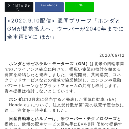
（旧Twitte
Facebook
LINE
X
r）
<2020.9.10配信> 週間ブリーフ「ホンダと
GMが提携拡大へ、ウーバーが2040年までに
全車両EVに ほか」
2020/09/12
ホンダ
と米
ゼネラル・モーターズ（GM）
は北米の四輪事業
でのアライアンス確立に向けて、幅広い協業の検討を始める
覚書を締結したと発表しました。研究開発、共同購買、コネ
クテッドサービスなどの領域で協業検討し、エンジンや電動
パワートレーンなどプラットフォームの共有も検討します。
資本提携は検討しないとしています。
ホンダ
は10月末に発売すると発表した電気自動車（EV）
「Honda e」について、注文受付数が第1期の販売予定台数に
達し、注文を一時停止しました。
日産自動車
と仏
ルノー
は、米
ウーバー・テクノロジーズ
と
提携し、欧州の配車サービス運転手にEVを割引価格で提供す