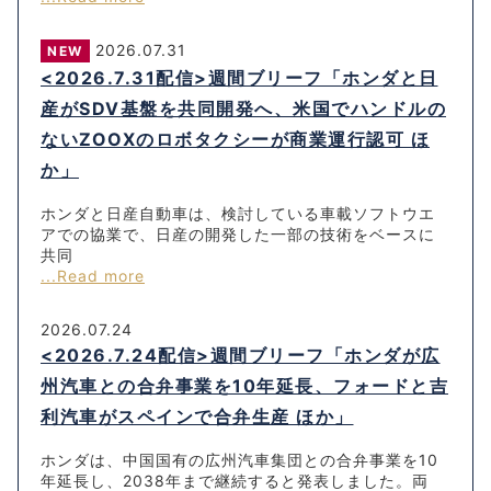
2026.07.31
NEW
<2026.7.31配信>週間ブリーフ「ホンダと日
産がSDV基盤を共同開発へ、米国でハンドルの
ないZOOXのロボタクシーが商業運行認可 ほ
か」
ホンダと日産自動車は、検討している車載ソフトウエ
アでの協業で、日産の開発した一部の技術をベースに
共同
...Read more
2026.07.24
<2026.7.24配信>週間ブリーフ「ホンダが広
州汽車との合弁事業を10年延長、フォードと吉
利汽車がスペインで合弁生産 ほか」
ホンダは、中国国有の広州汽車集団との合弁事業を10
年延長し、2038年まで継続すると発表しました。両