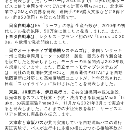
ると発表しました。ウーバーは2040年までに世界の配車サー
ビスに使う車両をすべてEVにする計画を明らかにし、北米事
業ではGMとの提携を発表。運転手のEV購入支援などに8億ド
ル（約850億円）を投じる計画です。
日産自動車
はEV「リーフ」の累計生産台数が、2010年の初
代モデル発売以降、50万台に達したと発表しました。また、
トヨタ自動車
は、レクサス・ブランド初のEV「Lexus UX 30
0e」を欧州で発売開始しました。
日立オートモティブ電動機システムズ
は、米国ケンタッキ
ー州に電動車両用モーターの開発・製造・販売を行う新会社
を設立したと発表しました。モーターの量産開始は2022年度
を想定しています。また、
日立オートモティブシステムズ
は、同社の高度運転支援ECUと、無線通信のOTAによる自動
地図更新に対応した高精度地図ユニットが、昨年発売された
日産「スカイライン」に採用されたことを発表しました。
東急
、
JR東日本
、
伊豆急行
は、公共交通機関や観光施設、
観光体験をスマホで検索・予約・決済できる観光型MaaS「Iz
uko」の実証実験Phase3を、11月から2021年3月まで実施す
ると発表しました。これまでの実証実験を基に、サービスエ
リアを拡大し商品数を拡充します。
大津市
と
京阪バス
が共同実施している自動運転バスの運行
実証実験で、バスが走行中に歩道の柵にぶつかる接触事故が