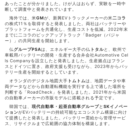
あったことが分かりました。けが人はおらず、実験を一時中
断して調査中と発表されています。
海外では、米
GM
が、新興EVトラックメーカーの米
二コラ
の株式11％を取得すると発表しました。両社はバッテリーや
プラットフォームを共通化し、生産コストを低減。2022年末
までに二コラのピックアップトラック「Badger（バジャ
ー）」の共同生産を開始します。
仏
グループPSA
は、エネルギー大手の仏
トタル
と、欧州で
車載用バッテリーの開発・生産する合弁会社Automotive Cel
ls Companyを設立したと発表しました。生産拠点はフラン
スとドイツに置き、政府支援も受けながら、2023年からバッ
テリー生産を開始するとしています。
オランダのデジタル地図大手
トムトム
は、地図データや車
両データなどから自動運転機能を実行する上で適した場所を
判断する「RoadCheck」を発表しました。2021年から米国
の自動車メーカーの市販モデルに搭載される予定です。
韓国では、
現代自動車・起亜自動車グループ
と
SKイノベー
ション
がEVバッテリーの持続可能なエコシステム構築に向け
て提携したと発表しました。バッテリー需給から管理サービ
ス、リサイクルまで広範囲の協力体制を構築します。