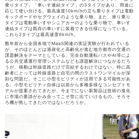
乗りタイプ」「車いす連結タイプ」の3タイプがあり、用途に
応じて使い分ける。最高速度10km/hの立ち乗りタイプは電動
キックボードやセグウェイのような乗り物。また、座り乗り
タイプは電動車いすやシニアカーのような乗り物で、車いす
連結タイプは既存の車いすに装着できる仕様になっている。
これら2タイプは最高速度6km/h。
数年前から全国各地でMaaS関連の実証実験が行われている
が、そのほとんどは過疎化と高齢化が進む地方都市の交通の
課題解決をテーマとしている。完全自動運転バスやAI等によ
る公共交通運行管理システムなども課題解決につながるだろ
うが、移動は幹線道路だけで完結するわけではない。特に高
齢者にとっては幹線道路と自宅の間のラストワンマイルが深
刻な問題だ。そこに小型モビリティが活用できる可能性があ
る。小型モビリティ自体は以前から多種多様なコンセプトモ
デルが提案されてきたが、今までにない新製品は技術の進化
に市場の要請がかみ合ってこそ世に出ていけるもの。そろそ
ろ機が熟してきたのではないだろうか。