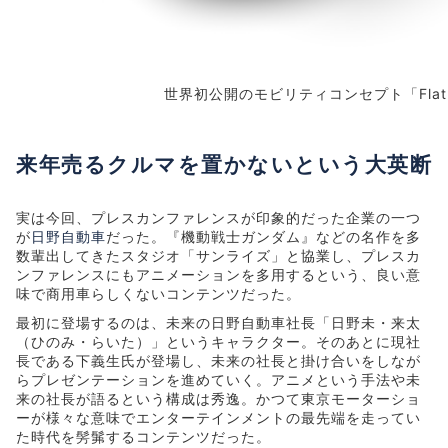
世界初公開のモビリティコンセプト「Flat
来年売るクルマを置かないという大英断
実は今回、プレスカンファレンスが印象的だった企業の一つ
が
日野自動車
だった。『機動戦士ガンダム』などの名作を多
数輩出してきたスタジオ「サンライズ」と協業し、プレスカ
ンファレンスにもアニメーションを多用するという、良い意
味で商用車らしくないコンテンツだった。
最初に登場するのは、未来の日野自動車社長「日野未・来太
（ひのみ・らいた）」というキャラクター。そのあとに現社
長である下義生氏が登場し、未来の社長と掛け合いをしなが
らプレゼンテーションを進めていく。アニメという手法や未
来の社長が語るという構成は秀逸。かつて東京モーターショ
ーが様々な意味でエンターテインメントの最先端を走ってい
た時代を髣髴するコンテンツだった。