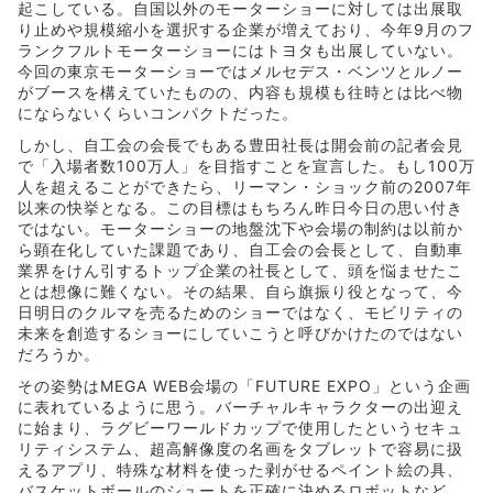
起こしている。自国以外のモーターショーに対しては出展取
り止めや規模縮小を選択する企業が増えており、今年9月のフ
ランクフルトモーターショーにはトヨタも出展していない。
今回の東京モーターショーではメルセデス・ベンツとルノー
がブースを構えていたものの、内容も規模も往時とは比べ物
にならないくらいコンパクトだった。
しかし、自工会の会長でもある豊田社長は開会前の記者会見
で「入場者数100万人」を目指すことを宣言した。もし100万
人を超えることができたら、リーマン・ショック前の2007年
以来の快挙となる。この目標はもちろん昨日今日の思い付き
ではない。モーターショーの地盤沈下や会場の制約は以前か
ら顕在化していた課題であり、自工会の会長として、自動車
業界をけん引するトップ企業の社長として、頭を悩ませたこ
とは想像に難くない。その結果、自ら旗振り役となって、今
日明日のクルマを売るためのショーではなく、モビリティの
未来を創造するショーにしていこうと呼びかけたのではない
だろうか。
その姿勢はMEGA WEB会場の「FUTURE EXPO」という企画
に表れているように思う。バーチャルキャラクターの出迎え
に始まり、ラグビーワールドカップで使用したというセキュ
リティシステム、超高解像度の名画をタブレットで容易に扱
えるアプリ、特殊な材料を使った剥がせるペイント絵の具、
バスケットボールのシュートを正確に決めるロボットなど、