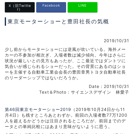
（旧Twitte
Facebook
LINE
X
r）
東京モーターショーと豊田社長の気概
2019/10/31
少し前からモーターショーには逆風が吹いている。海外メー
カーの不参加が相次ぎ、入場者数は減少傾向。今年はさらに
状況が厳しいとの見方もあったが、ここ最近ではダントツに
気合いが感じられるショーだった。その背景にあるのはショ
ーを主催する自動車工業会会長の豊田章男トヨタ自動車社長
のリーダーシップではないだろうか。
Date：2019/10/31
Text＆Photo：サイエンスデザイン 林愛子
第46回東京モーターショー2019
（2019年10月24日から11
月4日）も残すところあとわずか。前回の入場者数77万1200
人を超えるかどうかは注目されるところだが、前回までのデ
ータとの単純比較にはあまり意味がないように思う。