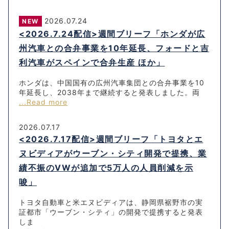
2026.07.24
NEW
<2026.7.24配信>週間ブリーフ「ホンダが広
州汽車との合弁事業を10年延長、フォードと吉
利汽車がスペインで合弁生産 ほか」
ホンダは、中国国有の広州汽車集団との合弁事業を10
年延長し、2038年まで継続すると発表しました。両
...Read more
2026.07.17
<2026.7.17配信>週間ブリーフ「トヨタとエ
ヌビディアがウーブン・シティ開発で提携、業
績不振のVWが追加で5万人の人員削減を示
唆」
トヨタ自動車と米エヌビディアは、静岡県裾野市の実
証都市「ウーブン・シティ」の開発で提携すると発表
しま