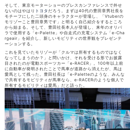
そして、東京モーターショーのプレスカンファレンスで外せ
ないのはやはり
トヨタ
だろう。まずは40代の豊田章男社長を
モチーフにした二頭身のキャラクターが登場し、「Vtuberの
モリゾーこと豊田章男です」と明るく自己紹介をするところ
から始まる。そして、豊田社長本人が登場し、来年のオリパ
ラで使用する「e-Palette」や自走式の充電システム「e-Cha
rgeair」を紹介し、新しいモビリティの世界観をプレゼンテ
ーションする。
これを見ていたモリゾーが「クルマは所有するものではなく
なってしまうのか？」と問いかけ、それを受ける形でお披露
目されたのが電動スポーツカー「e-RACER」。100年以上前
に自動車が発明されたことで馬車が道路から消えたが、馬は
愛馬として残った。豊田社長は「e-Paletteのような、みんな
で共有するモビリティが馬車なら、e-RACERのような個人で
所有するモビリティは愛馬」だと語った。