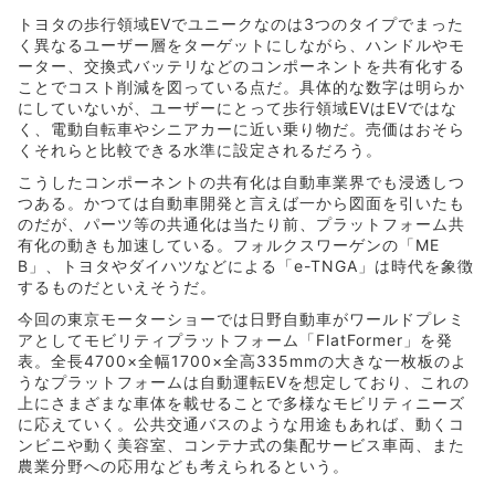
トヨタの歩行領域EVでユニークなのは3つのタイプでまった
く異なるユーザー層をターゲットにしながら、ハンドルやモ
ーター、交換式バッテリなどのコンポーネントを共有化する
ことでコスト削減を図っている点だ。具体的な数字は明らか
にしていないが、ユーザーにとって歩行領域EVはEVではな
く、電動自転車やシニアカーに近い乗り物だ。売価はおそら
くそれらと比較できる水準に設定されるだろう。
こうしたコンポーネントの共有化は自動車業界でも浸透しつ
つある。かつては自動車開発と言えば一から図面を引いたも
のだが、パーツ等の共通化は当たり前、プラットフォーム共
有化の動きも加速している。フォルクスワーゲンの「ME
B」、トヨタやダイハツなどによる「e-TNGA」は時代を象徴
するものだといえそうだ。
今回の東京モーターショーでは日野自動車がワールドプレミ
アとしてモビリティプラットフォーム「FlatFormer」を発
表。全長4700×全幅1700×全高335mmの大きな一枚板のよ
うなプラットフォームは自動運転EVを想定しており、これの
上にさまざまな車体を載せることで多様なモビリティニーズ
に応えていく。公共交通バスのような用途もあれば、動くコ
ンビニや動く美容室、コンテナ式の集配サービス車両、また
農業分野への応用なども考えられるという。