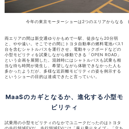
今年の東京モーターショーは2つのエリアからなる (C)Sa
両エリアの間は新交通ゆりかもめで一駅、徒歩なら20分弱
と、やや遠い。そこでその間にトヨタ自動車の燃料電池バス1
台を含むシャトルバスを運行させ、電動キックボードなどの
小型モビリティを試乗しながら移動できる「OPEN ROAD」
という企画を展開した。混雑時にはシャトルバスも試乗も相
当な待ち時間が発生し、希望しながら体験できなかった人も
多かったようだが、多様な近距離モビリティの姿を例示する
というショーの目的は達成できたと言っていい。
MaaSのカギとなるか、進化する小型モ
ビリティ
試乗用の小型モビリティのなかでユニークだったのはトヨタ
の歩行領域EVだ。歩行領域EVには「座り乗りタイプ」「立ち