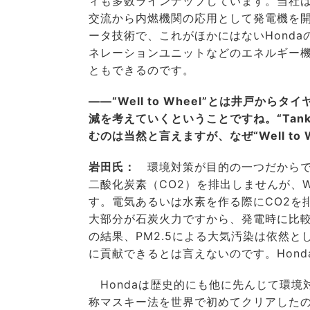
ィも多数ラインナップしています。当社は
交流から内燃機関の応用として発電機を
ータ技術で、これがほかにはないHond
ネレーションユニットなどのエネルギー機器も扱
ともできるのです。
――“Well to Wheel”とは井戸
減を考えていくということですね。“Tank
むのは当然と言えますが、なぜ“Well to
岩田氏：
環境対策が目的の一つだからです
二酸化炭素（CO2）を排出しませんが、Wel
す。電気あるいは水素を作る際にCO2を
大部分が石炭火力ですから、発電時に比較
の結果、PM2.5による大気汚染は依然
に貢献できるとは言えないのです。Hondaは
Hondaは歴史的にも他に先んじて環境
称マスキー法を世界で初めてクリアしたの