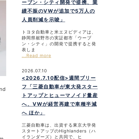
ーブン・シティ開発で提携、業
績不振のVWが追加で5万人の
人員削減を示唆」
トヨタ自動車と米エヌビディアは、
静岡県裾野市の実証都市「ウーブ
ン・シティ」の開発で提携すると発
表しま
...Read more
2026.07.10
<2026.7.10配信>週間ブリー
フ「三菱自動車が東大発スター
nd
トアップとヒューマノイド量産
へ、VWが経営再建で車種半減
へ ほか」
三菱自動車は、出資する東京大学発
スタートアップのHighlanders（ハ
イランダーズ）と共同で、ヒ