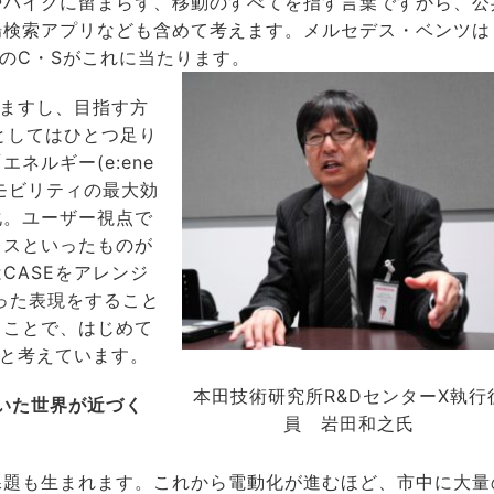
バイクに留まらず、移動のすべてを指す言葉ですから、公
場検索アプリなども含めて考えます。メルセデス・ベンツは
ちのC・Sがこれに当たります。
いますし、目指す方
としてはひとつ足り
ネルギー(e:ene
はモビリティの最大効
最小化。ユーザー視点で
レスといったものが
CASEをアレンジ
いった表現をすること
ることで、はじめて
ると考えています。
本田技術研究所R&DセンターX執行
描いた世界が近づく
員 岩田和之氏
題も生まれます。これから電動化が進むほど、市中に大量