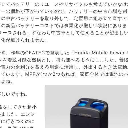
併せてバッテリーのリユースやリサイクルも考えていかなけ
リーの価格が下がっているので、バッテリーの中古市場を創
マの中古バッテリーを取り外して、定置用に組み立て直すア
時の新品バッテリーコストでは事業化が厳しい状況にありま
ユースされる、すなわち中古車として使えることが望まし
劣化が避けられません。
のCEATECで発表した「Honda Mobile Power 
ックを着脱可能な機構とし、持ち運べるようにしました。普
で電力の余剰分を蓄える用途に活用し、外出するときは電動
ています。MPPが1つか2つあれば、家庭全体では電池の
すよね。
嬉しいですね。
験をしてきた超小
いました。エンジ
価に行きつくのに