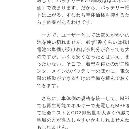
対して、バッテリーEVの値段ははエネル
価）で決まります。だから、バッテリー
トは上がる、すなわち車体価格を抑える
らす必要があるわけです。
一方で、ユーザーとしては電欠が怖いの
池を使い切れません。必ず1割くらいは残
電池の単価が安ければ余剰分が合っても
のですが、いくら安くなったとはいえ、
ったいない。そこで、着想を得たのが二
ンク。メインのバッテリーのほかに、電
限の移動ができるだけの予備を積んでおく
できます。
さらに、車体側の規格を統一して、MP
でも再生可能エネルギーで充電したMPP
て社会コストとCO2排出量を大きく低減
地域の方が導入しやすいかもしれません
もしれません。