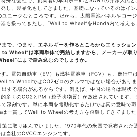
特殊な会社で、創業者の本田宗一郎とSONYの井深大氏と
開発し、製品化もしてきました。基礎になっているのはイン
aのユニークなところです。だから、太陽電池パネルやコー
ってきたし、“Well to Wheel”をHonda内で考える
からタイヤまで、つまり、エネルギーを作るところからエミッショ
 to Wheel”は車両単体で完結しますから、メーカーが取
 Wheel”にまで踏み込むのでしょうか。
。電気自動車（EV）も燃料電池車（FCV）も、走行中
l to WheelではCO2ゼロのクルマではない場合がありま
排出する場合があるからです。例えば、中国の場合は現状
的多くのCO2とPM（粒子状物質）が放出されています。
として深刻です。単に車両を電動化するだけでは真の意味で環
一貫してWell to Wheelの考え方を踏襲してきてまし
対策に取り組んでいました。1970年代の米国で発布された
は当社のCVCCエンジンです。