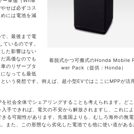
ギー単価（Wh単
増やせば必ずコス
ためには電池を減
で、最後まで電
しているのです。
大した影響はない
まだ高価なのでも
着脱式かつ可搬式のHonda Mobile 
輪車のリザーブタ
wer Pack（提供：Honda）
欠になっても最低
という発想です。例えば、超小型EVではここにMPPが活
Pを社会全体でシェアリングすることも考えられます。どこ
を入手できれば、電欠の不安から解放されますし、これに
できる可能性があります。先進国よりも、むしろ海外の無
ね。また、この形態なら劣化した電池でも他に使い道がある