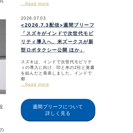
共
...Read more
2026.07.03
<2026.7.3配信>週間ブリーフ
「スズキがインドで次世代モビ
リティ導入へ、米ズークスが新
型ロボタクシー公開 ほか」
スズキは、インドで次世代モビリテ
ィの導入に向け、印と米の2社と覚書
を結んだと発表しました。インドで
都
...Read more
役
週間ブリーフについて
詳しく見る
の