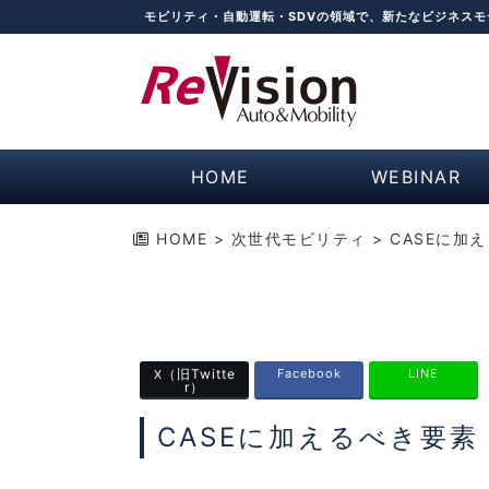
モビリティ・自動運転・SDVの領域で、新たなビジネス
HOME
WEBINAR
HOME
>
次世代モビリティ
>
CASEに加
（旧Twitte
Facebook
LINE
X
r）
CASEに加えるべき要素