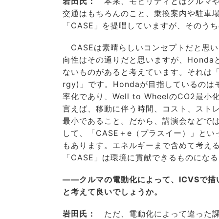
岩田氏：
本来、モビリティとはクルマや
交通はもちろんのこと、乗換案内や駐車
「CASE」を提唱していますが、そのう
CASEは素晴らしいコンセプトだと思
向性はその通りだと思いますが、Honda
ないものがあると考えています。それは「エ
rgy)」です。Hondaが目指しているの
率化であり、Well to WheelのCO2
言えば、移動に伴う時間、コスト、スト
最小であること。だから、講演会などでは
して、「CASE＋e（プラスイー）」と
もあります。エネルギーまで含めて考え
「CASE」は環境に貢献できるものにな
――クルマの電動化によって、ICVSで
と考えて良いでしょうか。
岩田氏：
ただ、電動化によって違った課