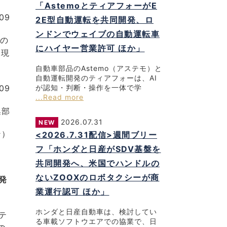
「AstemoとティアフォーがE
/09
2E型自動運転を共同開発、ロ
ンドンでウェイブの自動運転車
識の
にハイヤー営業許可 ほか」
る現
自動車部品のAstemo（アステモ）と
自動運転開発のティアフォーは、AI
09
が認知・判断・操作を一体で学
...Read more
編集部
2026.07.31
NEW
ン）
<2026.7.31配信>週間ブリー
フ「ホンダと日産がSDV基盤を
共同開発へ、米国でハンドルの
ないZOOXのロボタクシーが商
発
業運行認可 ほか」
ホンダと日産自動車は、検討してい
テ
る車載ソフトウエアでの協業で、日