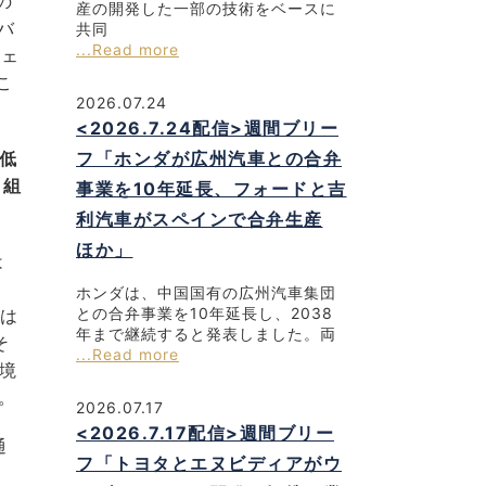
の
産の開発した一部の技術をベースに
バ
共同
...Read more
ジェ
こ
2026.07.24
<2026.7.24配信>週間ブリー
ン低
フ「ホンダが広州汽車との合弁
り組
事業を10年延長、フォードと吉
利汽車がスペインで合弁生産
ほか」
は
ホンダは、中国国有の広州汽車集団
との合弁事業を10年延長し、2038
では
年まで継続すると発表しました。両
そ
...Read more
境
た。
2026.07.17
<2026.7.17配信>週間ブリー
通
フ「トヨタとエヌビディアがウ