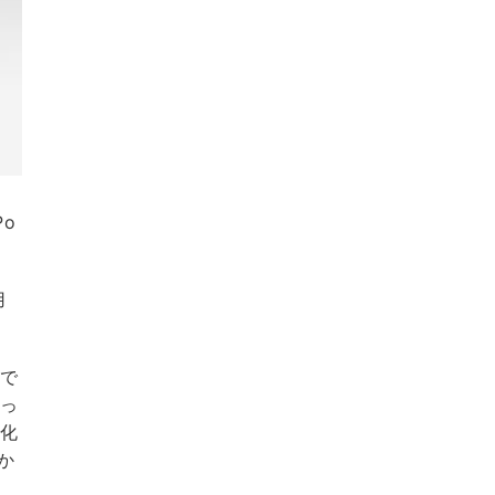
Po
用
で
よっ
電化
か