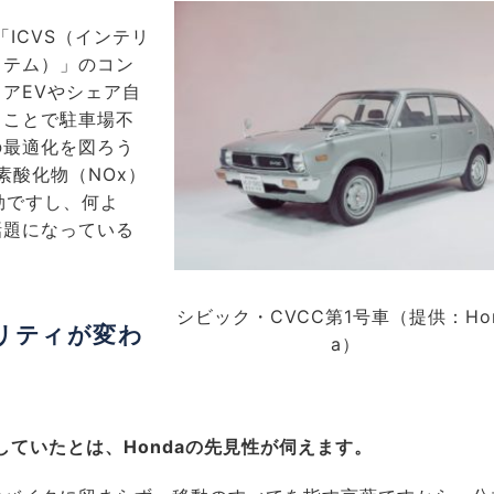
ICVS（インテリ
ステム）」のコン
アEVやシェア自
ることで駐車場不
の最適化を図ろう
素酸化物（NOx）
効ですし、何よ
話題になっている
シビック・CVCC第1号車（提供：Ho
リティが変わ
a）
していたとは、Hondaの先見性が伺えます。