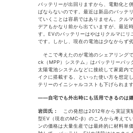
バッテリーが出回りますから、電動化と
ばならないのです。最近は新品のバッテ
ていくことは容易ではありません。クル
デアもかなり前から出ていますが、最近
す。EVのバッテリーはやはりクルマにリ
です。しかし、現在の電池は少なからず
そこで考えたのが電池のシェアリングです。昨年
ck（MPP）システム」はバッテリーパ
太陽電池システムなどに接続して家庭内
イクに搭載する、といった使い方を想定し
テリーのイニシャルコストも下げられま
――自宅でも外出時にも活用できるのは
岩田氏：
この発想は2012年から実証実
型EV（現在のMC-β）のころから考えて
ンの価格は大量生産では最終的に材料単