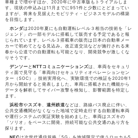
車種まで増やすほか、2020年に中古車版もトライアルしま
す。現状の申込みは11月までに951件と少数にとどまってい
ますが、将来を見据えたモビリティ・ビジネスモデルの構築
を目指します。
ホンダ
は2020年夏にも自動運転レベル３相当の技術を「レ
ジェンド」の一部モデルに搭載して販売する予定であると報
じられています。レベル３搭載車の販売は日本の自動車メー
カーで初めてとなる見込み。改正道交法などが施行される来
春から公道での自動運転も可能となり、開発競争が激しくな
りそうです。
デンソー
と
NTTコミュニケーションズ
は、車両をセキュリ
ティ面で見守る「車両向けセキュリティオペレーションセン
ター（SOC）」技術実用化へ、実験環境での検証を2020年1
月から開始すると発表しました。車両に搭載された機能から
データを解析してサイバー攻撃を検知し、影響範囲を特定し
ます。
浜松市
や
スズキ
、
遠州鉄道
などは、路線バス廃止に伴い、
公共交通機関がなくなった地域で定時走行する自動運転車両
や運行システムの実証実験を始めました。車両はスズキの
「ソリオ」をベースに開発。持続可能な公共交通のあり方を
探ります。
NEC
は次世代通信規格「5G」を地域限定で使うローカル5