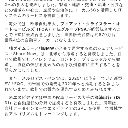
Gへの参入を発表しました。製造・建設・交通・流通・公共な
どの領域を中心に、企業や自治体にローカル5Gを活用したIT
システムのサービスを提供します。
海外では、欧米自動車大手
フィアット・クライスラー・オ
ートモービルズ（FCA）
と仏
グループPSA
が経営統合するこ
とで正式に最終合意しました。世界販売台数は約870万台、
世界4位の自動車メーカーとなります。
独
ダイムラー
と独
BMW
が合弁で運営する車のシェアサービ
ス「Share Now」は、北米から撤退すると発表しました。併
せて欧州でもフィレンツェ、ロンドン、ブリュッセルから撤
退し、収益の伸びる見込みのある欧州都市に注力することを
明らかにしました。
また、
メルセデス・ベンツ
は、2020年に予定していた新型
EV「EQC」の米国での発売を2021年へと延期すると報じら
れています。欧州での販売を優先するためとみられます。
米
エヌビディア
は中国の配車サービス大手の
滴滴出行（Di
Di）
と自動運転の分野で提携すると発表しました。滴滴は、
自社データセンターでエヌビディアのGPU を使用して機械学
習アルゴリズムをトレーニングします。