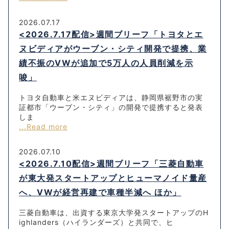
2026.07.17
<2026.7.17配信>週間ブリーフ「トヨタとエ
ヌビディアがウーブン・シティ開発で提携、業
績不振のVWが追加で5万人の人員削減を示
唆」
トヨタ自動車と米エヌビディアは、静岡県裾野市の実
証都市「ウーブン・シティ」の開発で提携すると発表
しま
...Read more
2026.07.10
<2026.7.10配信>週間ブリーフ「三菱自動車
が東大発スタートアップとヒューマノイド量産
へ、VWが経営再建で車種半減へ ほか」
三菱自動車は、出資する東京大学発スタートアップのH
ighlanders（ハイランダーズ）と共同で、ヒ