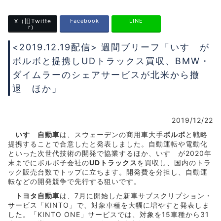
（旧Twitte
Facebook
LINE
X
r）
<2019.12.19配信> 週間ブリーフ「いすゞが
ボルボと提携しUDトラックス買収、BMW・
ダイムラーのシェアサービスが北米から撤
退 ほか」
2019/12/22
いすゞ自動車
は、スウェーデンの商用車大手
ボルボ
と戦略
提携することで合意したと発表しました。自動運転や電動化
といった次世代技術の開発で協業するほか、いすゞが2020年
末までにボルボ子会社の
UDトラックス
を買収し、国内のトラ
ック販売台数でトップに立ちます。開発費を分担し、自動運
転などの開発競争で先行する狙いです。
トヨタ自動車
は、7月に開始した新車サブスクリプション・
サービス「KINTO」で、対象車種を大幅に増やすと発表しま
した。「KINTO ONE」サービスでは、対象を15車種から31