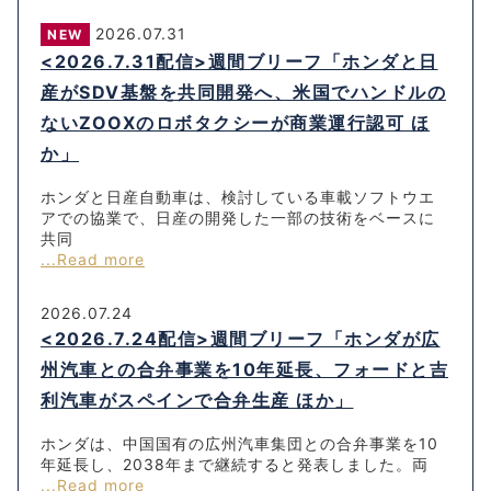
2026.07.31
NEW
<2026.7.31配信>週間ブリーフ「ホンダと日
産がSDV基盤を共同開発へ、米国でハンドルの
ないZOOXのロボタクシーが商業運行認可 ほ
か」
ホンダと日産自動車は、検討している車載ソフトウエ
アでの協業で、日産の開発した一部の技術をベースに
共同
...Read more
2026.07.24
<2026.7.24配信>週間ブリーフ「ホンダが広
州汽車との合弁事業を10年延長、フォードと吉
利汽車がスペインで合弁生産 ほか」
ホンダは、中国国有の広州汽車集団との合弁事業を10
年延長し、2038年まで継続すると発表しました。両
...Read more