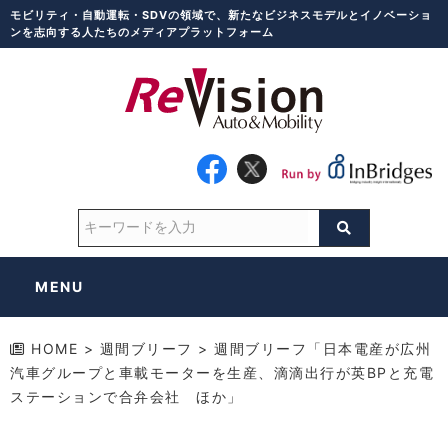
モビリティ・自動運転・SDVの領域で、新たなビジネスモデルとイノベーショ
ンを志向する人たちのメディアプラットフォーム
MENU
HOME
>
週間ブリーフ
>
週間ブリーフ「日本電産が広州
汽車グループと車載モーターを生産、滴滴出行が英BPと充電
ステーションで合弁会社 ほか」