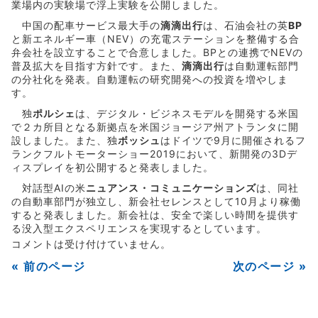
業場内の実験場で浮上実験を公開しました。
中国の配車サービス最大手の
滴滴出行
は、石油会社の英
BP
と新エネルギー車（NEV）の充電ステーションを整備する合
弁会社を設立することで合意しました。BPとの連携でNEVの
普及拡大を目指す方針です。また、
滴滴出行
は自動運転部門
の分社化を発表。自動運転の研究開発への投資を増やしま
す。
独
ポルシェ
は、デジタル・ビジネスモデルを開発する米国
で２カ所目となる新拠点を米国ジョージア州アトランタに開
設しました。また、独
ボッシュ
はドイツで9月に開催されるフ
ランクフルトモーターショー2019において、新開発の3Dデ
ィスプレイを初公開すると発表しました。
対話型AIの米
ニュアンス・コミュニケーションズ
は、同社
の自動車部門が独立し、新会社セレンスとして10月より稼働
すると発表しました。新会社は、安全で楽しい時間を提供す
る没入型エクスペリエンスを実現するとしています。
コメントは受け付けていません。
« 前のページ
次のページ »