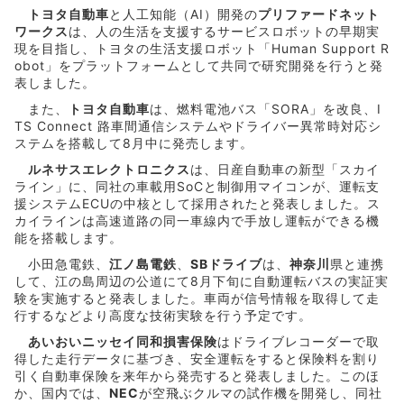
トヨタ自動車
と人工知能（AI）開発の
プリファードネット
ワークス
は、人の生活を支援するサービスロボットの早期実
現を目指し、トヨタの生活支援ロボット「Human Support R
obot」をプラットフォームとして共同で研究開発を行うと発
表しました。
また、
トヨタ自動車
は、燃料電池バス「SORA」を改良、I
TS Connect 路車間通信システムやドライバー異常時対応シ
ステムを搭載して8月中に発売します。
ルネサスエレクトロニクス
は、日産自動車の新型「スカイ
ライン」に、同社の車載用SoCと制御用マイコンが、運転支
援システムECUの中核として採用されたと発表しました。ス
カイラインは高速道路の同一車線内で手放し運転ができる機
能を搭載します。
小田急電鉄、
江ノ島電鉄
、
SBドライブ
は、
神奈川
県と連携
して、江の島周辺の公道にて8月下旬に自動運転バスの実証実
験を実施すると発表しました。車両が信号情報を取得して走
行するなどより高度な技術実験を行う予定です。
あいおいニッセイ同和損害保険
はドライブレコーダーで取
得した走行データに基づき、安全運転をすると保険料を割り
引く自動車保険を来年から発売すると発表しました。このほ
か、国内では、
NEC
が空飛ぶクルマの試作機を開発し、同社