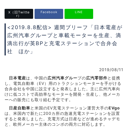
（旧Twitte
Facebook
LINE
X
r）
<2019.8.8配信> 週間ブリーフ「日本電産が
広州汽車グループと車載モーターを生産、滴
滴出行が英BPと充電ステーションで合弁会
社 ほか」
2019/08/11
日本電産
は、中国の
広州汽車グルー
プの
広汽零部件
と提携
し、電気自動車（EV）用のトラクションモーターを手がける
合弁会社を中国に設立すると発表しました。主に広州汽車向
けに低コストで高効率なモーターを開発・生産し、他メーカ
ーへの販売にも取り組む予定です。
日産自動車
と米国のEV充電ステーション運営大手の
EVgo
は、米国内で新たに200カ所の急速充電ステーションを設置
すると発表しました。充電方式は日産などが進めるチャデモ
と、欧州メーカー主体のコンボの両方に対応します。