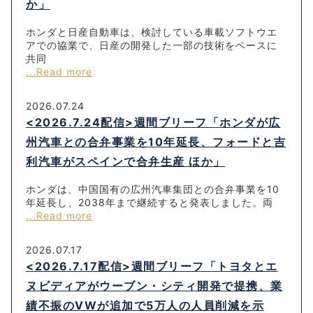
か」
ホンダと日産自動車は、検討している車載ソフトウエ
アでの協業で、日産の開発した一部の技術をベースに
共同
...Read more
2026.07.24
<2026.7.24配信>週間ブリーフ「ホンダが広
州汽車との合弁事業を10年延長、フォードと吉
利汽車がスペインで合弁生産 ほか」
ホンダは、中国国有の広州汽車集団との合弁事業を10
年延長し、2038年まで継続すると発表しました。両
...Read more
2026.07.17
<2026.7.17配信>週間ブリーフ「トヨタとエ
ヌビディアがウーブン・シティ開発で提携、業
績不振のVWが追加で5万人の人員削減を示