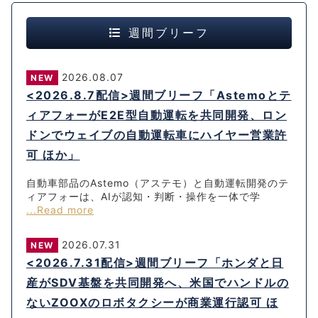
週間ブリーフ
2026.08.07
NEW
<2026.8.7配信>週間ブリーフ「Astemoとテ
ィアフォーがE2E型自動運転を共同開発、ロン
ドンでウェイブの自動運転車にハイヤー営業許
可 ほか」
自動車部品のAstemo（アステモ）と自動運転開発のテ
ィアフォーは、AIが認知・判断・操作を一体で学
...Read more
2026.07.31
NEW
<2026.7.31配信>週間ブリーフ「ホンダと日
産がSDV基盤を共同開発へ、米国でハンドルの
ないZOOXのロボタクシーが商業運行認可 ほ