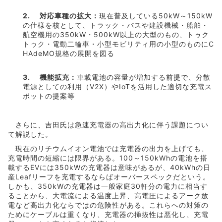
2. 対応車種の拡大：
現在普及している50kW～150kW
の仕様を核として、トラック・バスや建設機械・船舶・
航空機用の350kW・500kW以上の大型のもの、トゥク
トゥク・電動二輪車・小型モビリティ用の小型のものにC
HAdeMO規格の展開を図る
3. 機能拡充：
車載電池の容量が増加する前提で、分散
電源としての利用（V2X）やIoTを活用した適切な充電ス
ポットの提案等
さらに、吉田氏は急速充電器の高出力化に伴う課題につい
て解説した。
現在のリチウムイオン電池では充電器の出力を上げても、
充電時間の短縮には限界がある。100～150kWhの電池を搭
載するEVには350kWの充電器は意味があるが、40kWhの日
産Leafリーフを充電するならばオーバースペックだという。
しかも、350kWの充電器は一般家庭30軒分の電力に相当す
ることから、大電流による温度上昇、高電圧によるアーク放
電など高出力化ならではの危険性がある。これらへの対策の
ためにケーブルは重くなり、充電器の挿抜性は悪化し、充電