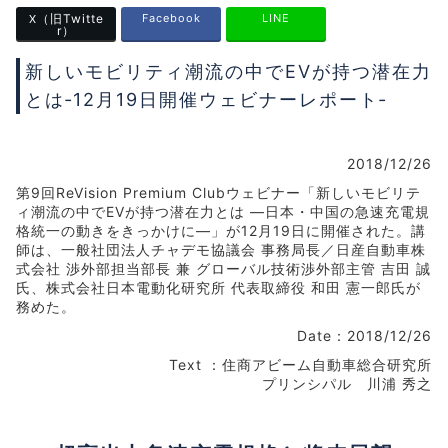
（旧Twitte
Facebook
LINE
X
r）
新しいモビリティ潮流の中でEVが持つ潜在力
とは‐12月19日開催ウェビナーレポート‐
2018/12/26
第9回ReVision Premium Clubウェビナー「新しいモビリテ
ィ潮流の中でEVが持つ潜在力とは ―日本・中国の急速充電規
格統一の動きをきっかけに―」が12月19日に開催された。講
師は、一般社団法人チャデモ協議会 事務局長／日産自動車株
式会社 渉外部担当部長 兼 グローバル技術渉外部主管 吉田 誠
氏、株式会社日本電動化研究所 代表取締役 和田 憲一郎氏が
務めた。
Date：2018/12/26
Text ：住商アビーム自動車総合研究所
プリンシパル 川浦 秀之