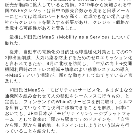
販売が順調に拡大していると指摘。2019年から実施される中
国のNEVクレジットは日中の販売台数から見ると日系メーカ
ーにとっては達成のハードルが高く、達成できない場合は他
社からクレジットを購入する必要があり、クレジット価格が
暴騰する可能性があると警告した。
最後に和田氏はMaaS（Mobility as a Service）について
触れた。
従来、自動車の電動化の目的は地球温暖化対策としてのCO
2排出量削減、大気汚染を防止するためのゼロエミッション化
と言われてきたが、9月に北欧を訪問し、「生活の向上→交通
機関利用時のストレス軽減→効率のよい移動システムの導入
→MaaS」という潮流が、新たな動きとして出てきていると言
及した。
和田氏はMaaSを「モビリティのサービス化、さまざまな交
通機関を組み合わせて人の移動をシームレスに行うもの」と
定義し、フィンランドのWhimのサービスを例に取り、クルマ
を所有していなくても便利に移動できることを解説、日本に
おいても、JR東日本が「モビリティリンケージプラットフォ
ーム」として従来の「駅から駅まで」のドメインを、「自宅
から駅、駅から目的地」もドメインにしようという試みを行
っていることを紹介した。