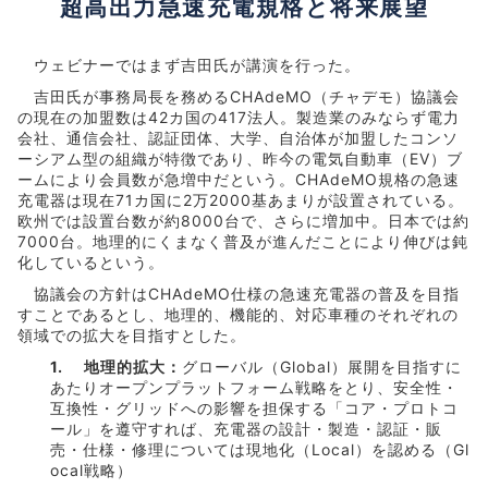
超高出力急速充電規格と将来展望
ウェビナーではまず吉田氏が講演を行った。
吉田氏が事務局長を務めるCHAdeMO（チャデモ）協議会
の現在の加盟数は42カ国の417法人。製造業のみならず電力
会社、通信会社、認証団体、大学、自治体が加盟したコンソ
ーシアム型の組織が特徴であり、昨今の電気自動車（EV）ブ
ームにより会員数が急増中だという。CHAdeMO規格の急速
充電器は現在71カ国に2万2000基あまりが設置されている。
欧州では設置台数が約8000台で、さらに増加中。日本では約
7000台。地理的にくまなく普及が進んだことにより伸びは鈍
化しているという。
協議会の方針はCHAdeMO仕様の急速充電器の普及を目指
すことであるとし、地理的、機能的、対応車種のそれぞれの
領域での拡大を目指すとした。
1. 地理的拡大：
グローバル（Global）展開を目指すに
あたりオープンプラットフォーム戦略をとり、安全性・
互換性・グリッドへの影響を担保する「コア・プロトコ
ール」を遵守すれば、充電器の設計・製造・認証・販
売・仕様・修理については現地化（Local）を認める（Gl
ocal戦略）