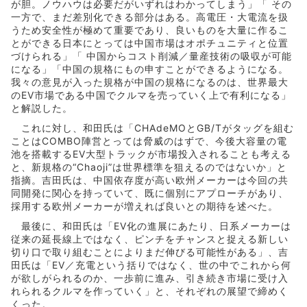
が胆。ノウハウは必要だがいずれはわかってしまう」「 その
一方で、まだ差別化できる部分はある。高電圧・大電流を扱
うため安全性が極めて重要であり、良いものを大量に作るこ
とができる日本にとっては中国市場はオポチュニティと位置
づけられる」「 中国からコスト削減／量産技術の吸収が可能
になる」「中国の規格にもの申すことができるようになる。
我々の意見が入った規格が中国の規格になるのは、世界最大
のEV市場である中国でクルマを売っていく上で有利になる」
と解説した。
これに対し、和田氏は「CHAdeMOとGB/Tがタッグを組む
ことはCOMBO陣営とっては脅威のはずで、今後大容量の電
池を搭載するEV大型トラックが市場投入されることも考える
と、新規格の“Chaoji”は世界標準を狙えるのではないか」と
指摘。吉田氏は、中国依存度が高い欧州メーカーは今回の共
同開発に関心を持っていて、既に個別にアプローチがあり、
採用する欧州メーカーが増えれば良いとの期待を述べた。
最後に、和田氏は「EV化の進展にあたり、日系メーカーは
従来の延長線上ではなく、ピンチをチャンスと捉える新しい
切り口で取り組むことによりまだ伸びる可能性がある」、吉
田氏は「EV／充電という括りではなく、世の中でこれから何
が欲しがられるのか、一歩前に進み、引き続き市場に受け入
れられるクルマを作っていく」と、それぞれの展望で締めく
くった。