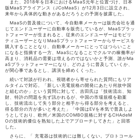
また、2018年を日本におけるMaaS元年と位置づけ、日本
版MaaSアライアンス（JCoMaaS）が12月3日に設立され、
来年から具体的な動きがあるだろうとの予測を披露した。
MaaSの普及後について、今自動車メーカーは販売会社を通
じてエンドユーザーに自動車を販売しているが、MaaSプラッ
トフォーマーが生まれると、従来のエンドユーザーはモビリ
ティユーザーとなりMaaSプラットフォーマーからサービスを
購入することとなり、自動車メーカーにとってはつらいこと
になると指摘する一方、MaaSになることでクルマの稼働率が
高まり、消耗品の需要は増えるのではないかと予測、誰がMa
aSプラットフォーマーになり、どのように普及していくか、
が関心事であるとし、講演を締めくくった。
続いて対談が行われ、視聴者から寄せられた質問にもリア
ルタイムで対応。「新しい充電規格の開発にあたり何故中国
と組むのか」という質問に対して、吉田氏は「技術流出、知
財、特許の問題を先ず訊かれるが、中国の市場規模を勘案
し、技術流出して失う部分と相手から得る部分を考えると、
得る部分の方が多いと考えた」「中国はEVを本気で普及しよ
うとしており、欧州／米国のCOMBO規格に対するCHAdeM
Oの技術的優位を熟知した上でアプローチしてきた」と回答
した。
さらに、「 充電器は技術的には難しくない。プロトコール