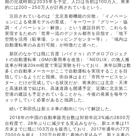
期の完成時期は2035年を予定。人口は当初は100万人、将来
的には200～250万人が計画されているという。
注目されているのは「北京首都機能の分散」「イノベーシ
ョンによる発展モデルの育成」「キーワード『グリーン・協
調・イノベーション・解放』」という建設目的で、これらを
実現するための「世界一流のデジタル都市を目指す」「地下
空間を活用（駐車場、ショッピングセンター等）」「域内は
自動運転車のみ走行可能」が特徴だと述べた。
新区のなかでは既に百度（バイドゥ）のアポロプロジェク
トの自動運転車（GMの乗用車を改造）「NEOLIX」の無人搬
送車が時速20km程度で実証実験を行っており、来年以降は数
多くの自動車メーカーがここで自動運転を実現することを目
指しているようだと指摘。街自体はまだ「市民サービスセン
ター」だけが完成している状況だが、将来的には北京・天津
と高速鉄道で結ばれ、高速道路も開通予定、近隣に北京第二
空港の建設も予定されていることから、今後の発展を毎年ウ
ォッチしていく必要があると強調した。
続いて和田氏は新エネ車の動向について解説した。
2018年の中国の自動車販売台数は対前年比3%減の2800万
台程度で、28年ぶりに減少する見込みながら、新エネ車は11
月末までに既に103万台を販売しており、2017年通年の77万
7000台を超え、120万台程度に着地の見込みで、新エネ車の