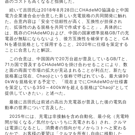
器のコストも高くなると指摘した。
続いて吉田氏は2018年8月28日にCHAdeMO協議会と中国
電力企業連合会が合意した新しい充電規格の共同開発に触れ
た。合意内容は「安全で信頼性が高く、互換性が担保され
た、拡張性のある規格を共同で作成すること」。具体的に
は、既存のCHAdeMOおよび、中国の国家標準規格GB/Tの充
電器が無駄にならないよう、後方互換性を確保すること、CA
Nを通信規格として採用すること、2020年に仕様を策定する
ことに合意したと解説。
この合意は、中国国内で20万台超が普及しているGB/Tと、
71カ国で普及するCHAdeMOを掛け合わせることにより、数
と面の両面で市場の拡大が見込まれることが利点だ。新たな
規格案は現在、Chaojiという仮称で呼ばれている。最大値90
0kWを規格化する予定で、「現在までにCHAdeMOが仕様書
を策定している350～400kWを超える規格は”Chaoji”として
提供していきたい」と述べた。
最後に吉田氏は前述の高出力充電器が普及した後の電気自
動車の世界について言及した。
2025年には、充電は非接触を含め自動化、最小化（充電時
間が短くなる／気付かないうちに充電される）され、クルマ
は電源になるとし、消費者の指向がモノからコトへと変わる
なかで、お客様の要望は「クルマを所有し自由に移動した