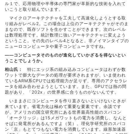
ル１で、応用物理や半導体の専門家が革新的な技術を入れて
いこうと取り組んでいます。
マイクロアーキテクチャを工夫して高速化しようとする取
り組みがレベル2。この場合は上位のアーキテクチャがそのま
まなので、既存ソフトを生かすことができます。次のレベル
は数理処理です。統計数理に強いアーキテクチャに変えよう
ということ。その先のレベル4となると、非ノイマンタイプの
ニューロコンピュータや量子コンピュータですね。
――コンピュータそのものが進化していかざるを得ないとい
うことでしょうか。
柏山氏：
特にエッジ系の組み込みコンピュータはわずか数
ワットで膨大なデータの処理が要求されますが、いま使われ
ているARM系CPUでは処理能力が足りず、専用のアクセラレ
ータを組み合わせようとしています。また、GPUでは熱の問
題があり、「202x」の世界感に合うものがないんです。
いままさにコンピュータを作り直さないといけないときが
来ています。省電力化は極めて重要な要素です。余談です
が、アメリカの国立研究所にある世界最高性能のスパコン
「オークリッジ」は15メガワットもの電力を消費し、なんと
そばに発電所があるんですよ（笑）。理化学研究所のスパコ
ン「京」もとてつもない電力を消費しています。線形加速器