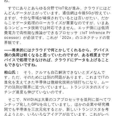
ね。
すでにありとあらゆる分野でIoT化が進み、クラウドにはど
んどんデータが上がっています。通信網は今後5Gが控えてい
ますが、十分な帯域が確保されているとは言いがたい。だか
らこそデータ処理のローカライズが重要なのですが、いまあ
るコンピュータ技術では対応できません。エッヂ側には低消
費電力で高性能な推論ができるプロセッサ（IoT Infrence Pr
ocessor）が必須です。これが「202x」のコネクテッドの世
界観です。
――将来的にはクラウドで何とかしてくれるから、デバイス
側の負荷は軽くなると思っていたのですが、ある程度までデ
バイスで処理できなければ、クラウドにデータを上げること
もできないですね。
柏山氏：
そう、クルマも自己解決できないとダメなんで
す。ただ、そのためには別の問題があります。これまでITの
進化を支えてきた半導体は微細化技術が頭打ちになり、ムー
アの法則が限界に近づいていますし、トランジスタのスイッ
チング速度も伸びていないのです。
そこで、NVIDIAは大量のコアプロセッサを並列に並べてワ
ンチップ化したGPUを出していますし、ほかの企業や研究機
関でも半導体を三次元化するとか、新しいトランジスタを考
えようとか、いろいろなアイデアが出ています。これがレベ