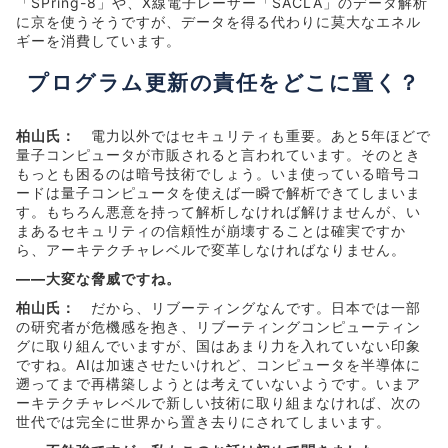
「SPring-8」や、X線電子レーザー「SACLA」のデータ解析
に京を使うそうですが、データを得る代わりに莫大なエネル
ギーを消費しています。
プログラム更新の責任をどこに置く？
柏山氏：
電力以外ではセキュリティも重要。あと5年ほどで
量子コンピュータが市販されると言われています。そのとき
もっとも困るのは暗号技術でしょう。いま使っている暗号コ
ードは量子コンピュータを使えば一瞬で解析できてしまいま
す。もちろん悪意を持って解析しなければ解けませんが、い
まあるセキュリティの信頼性が崩壊することは確実ですか
ら、アーキテクチャレベルで変革しなければなりません。
――大変な脅威ですね。
柏山氏：
だから、リブーティングなんです。日本では一部
の研究者が危機感を抱き、リブーティングコンピューティン
グに取り組んでいますが、国はあまり力を入れていない印象
ですね。AIは加速させたいけれど、コンピュータを半導体に
遡ってまで再構築しようとは考えていないようです。いまア
ーキテクチャレベルで新しい技術に取り組まなければ、次の
世代では完全に世界から置き去りにされてしまいます。