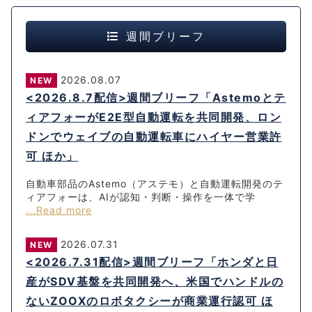
週間ブリーフ
2026.08.07
NEW
<2026.8.7配信>週間ブリーフ「Astemoとテ
ィアフォーがE2E型自動運転を共同開発、ロン
ドンでウェイブの自動運転車にハイヤー営業許
可 ほか」
自動車部品のAstemo（アステモ）と自動運転開発のテ
ィアフォーは、AIが認知・判断・操作を一体で学
...Read more
2026.07.31
NEW
<2026.7.31配信>週間ブリーフ「ホンダと日
産がSDV基盤を共同開発へ、米国でハンドルの
ないZOOXのロボタクシーが商業運行認可 ほ