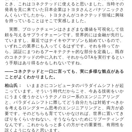
とき、これはコネクテッドに使えると思いました。当時その
発表を見に来ていた日本企業はトヨタさんとパナソニックさ
んくらいでしたから、トヨタさんがコネクテッド領域に興味
を持っていることはそこで実感しました。
実際、ブロックチェーンはさまざまな価値を可視化して信
頼を与えるサプライチェーンです。世界的には金融が先行し
ていますし、最近ではナイキやアマゾンも始めているので、
いずれこの業界にも入ってくるはずです。それを待ってか
ら、認証にまつわるアーキテクチャ的な部分を定義し、既存
のコネクテッドの中に入れて、それからOTAを実行するとい
う手順はあり得るかもしれないですね。
――コネクテッドと一口に言っても、実に多様な観点がある
ことがよくわかりました。
柏山氏：
いままさにコンピュータのパラダイムシフトが起
こっています。そういう時代だからこそ、今ある技術をいか
にうまく使うかというテクノロジー系のエンジニアリング
と、パラダイムシフトに際してどう自分たちは対処すべきか
を考えるロングターム思考のエンジニアリングと、両方が必
要です。そのどちらも育てていかなければ、世界に置いてき
ぼりをくらいかねない。そうならないためにリブーティング
なんです。これからもっと多くの方がその重要性、有用性を
説くようになると思います。