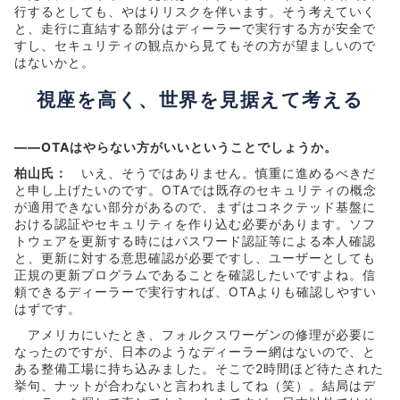
行するとしても、やはりリスクを伴います。そう考えていく
と、走行に直結する部分はディーラーで実行する方が安全で
すし、セキュリティの観点から見てもその方が望ましいので
はないかと。
視座を高く、世界を見据えて考える
――OTAはやらない方がいいということでしょうか。
柏山氏：
いえ、そうではありません。慎重に進めるべきだ
と申し上げたいのです。OTAでは既存のセキュリティの概念
が適用できない部分があるので、まずはコネクテッド基盤に
おける認証やセキュリティを作り込む必要があります。ソフ
トウェアを更新する時にはパスワード認証等による本人確認
と、更新に対する意思確認が必要ですし、ユーザーとしても
正規の更新プログラムであることを確認したいですよね。信
頼できるディーラーで実行すれば、OTAよりも確認しやすい
はずです。
アメリカにいたとき、フォルクスワーゲンの修理が必要に
なったのですが、日本のようなディーラー網はないので、と
ある整備工場に持ち込みました。そこで2時間ほど待たされた
挙句、ナットが合わないと言われましてね（笑）。結局はデ