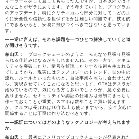
ィーラーを探して直してもらったんですが、日本以外ではそ
んなことがザラにあります。そう考えていくと、プログラム
のアップデート、特にクリティカルな部分に対して、どのよ
うに安全性や信頼性を担保するかは難しい問題です。技術的
にできるからと、安易に飛びつくべきではないと思っていま
す。
――逆に言えば、それら課題を一つひとつ解決していくと道
が開けそうです。
柏山氏：
ブロックチェーンのように、みんなで見張り見張
られる仕組みになるかもしれませんね。その一方で、セキュ
リティを突破したり、暗号を解読したりする技術も生まれる
でしょうから、現実にはテクノロジーのトレンド、世の中の
流れ、ルールといったものと、自社事業を照らし合わせなが
ら、実現させていくことになると思います。OTAはテスラが
始めているので、気になる方も多いでしょうが、急ぐ必要は
ありません。セキュリティや認証の仕組みは最初にきっちり
作っておくことが重要。スマホは数年ごとに買い替えます
が、クルマは長ければ10年以上も使いますから、安全安心に
関係することは丁寧に作り込むべきです。
――認証についてはどのようなテクノロジーが考えられます
か。
柏山氏：
最初にアメリカでブロックチェーンが発表された