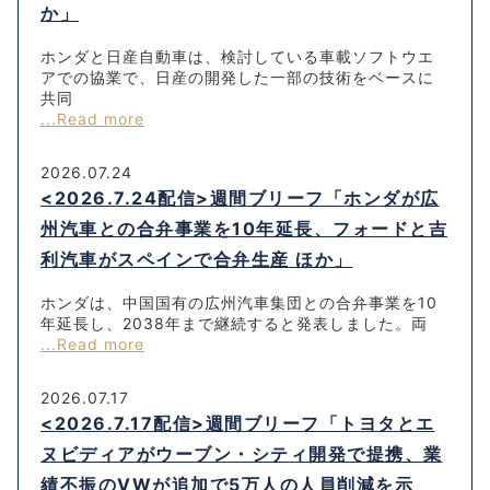
か」
ホンダと日産自動車は、検討している車載ソフトウエ
アでの協業で、日産の開発した一部の技術をベースに
共同
...Read more
2026.07.24
<2026.7.24配信>週間ブリーフ「ホンダが広
州汽車との合弁事業を10年延長、フォードと吉
利汽車がスペインで合弁生産 ほか」
ホンダは、中国国有の広州汽車集団との合弁事業を10
年延長し、2038年まで継続すると発表しました。両
...Read more
2026.07.17
<2026.7.17配信>週間ブリーフ「トヨタとエ
ヌビディアがウーブン・シティ開発で提携、業
績不振のVWが追加で5万人の人員削減を示