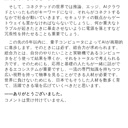
そして、コネクテッドの世界では推論、エッジ、AIクラウ
ドといったものがキーワードになり、それらがコネクトする
なかで社会が動いていきます。セキュリティの観点からゲー
トウェイも置かなければならないでしょうし、何か重大なト
ラブルが起きたときに暴走させないように電源を落とすなど
冗長性を持たせることも重要でしょう。
この先の5年以内に、量子コンピュータによってAIが画期的
に進歩します。そのときには必ず、総合力が求められます。
総合力とは、自分のやりたいことと実験機であるコンピュー
タをどう使って結果を導くか、それをトータルで考えられる
力です。そのためにも、応用と基礎の人たちが一緒に話がで
きるエコシステムが重要ですし、一流の専門知識を持ちつつ
広い視野を持って物事を見ることができる人材が必要です。
世界に負けないためにも、日本でもそうした人材を数多く育
て、活躍できる場を広げていくべきだと思います。
――ありがとうございました。
コメントは受け付けていません。