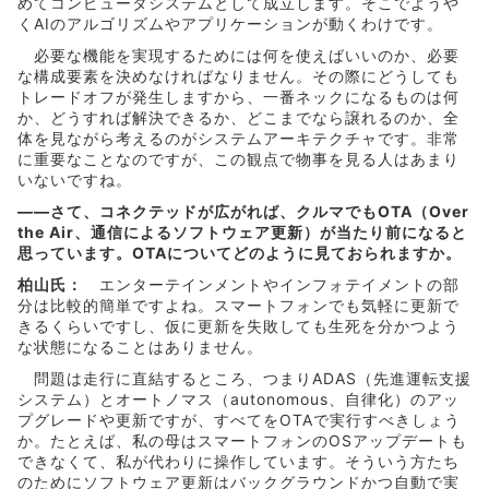
めてコンピュータシステムとして成立します。そこでようや
くAIのアルゴリズムやアプリケーションが動くわけです。
必要な機能を実現するためには何を使えばいいのか、必要
な構成要素を決めなければなりません。その際にどうしても
トレードオフが発生しますから、一番ネックになるものは何
か、どうすれば解決できるか、どこまでなら譲れるのか、全
体を見ながら考えるのがシステムアーキテクチャです。非常
に重要なことなのですが、この観点で物事を見る人はあまり
いないですね。
――さて、コネクテッドが広がれば、クルマでもOTA（Over
the Air、通信によるソフトウェア更新）が当たり前になると
思っています。OTAについてどのように見ておられますか。
柏山氏：
エンターテインメントやインフォテイメントの部
分は比較的簡単ですよね。スマートフォンでも気軽に更新で
きるくらいですし、仮に更新を失敗しても生死を分かつよう
な状態になることはありません。
問題は走行に直結するところ、つまりADAS（先進運転支援
システム）とオートノマス（autonomous、自律化）のアッ
プグレードや更新ですが、すべてをOTAで実行すべきしょう
か。たとえば、私の母はスマートフォンのOSアップデートも
できなくて、私が代わりに操作しています。そういう方たち
のためにソフトウェア更新はバックグラウンドかつ自動で実