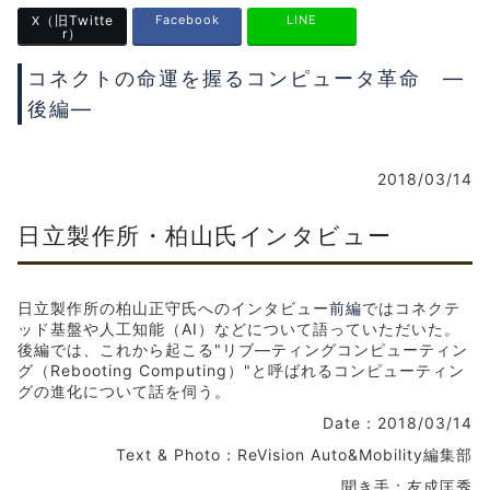
（旧Twitte
Facebook
LINE
X
r）
コネクトの命運を握るコンピュータ革命 ―
後編―
2018/03/14
日立製作所・柏山氏インタビュー
日立製作所の柏山正守氏へのインタビュー
前編
ではコネクテ
ッド基盤や人工知能（AI）などについて語っていただいた。
後編では、これから起こる"リブ―ティングコンピューティン
グ（Rebooting Computing）"と呼ばれるコンピューティン
グの進化について話を伺う。
Date：2018/03/14
Text & Photo：ReVision Auto&Mobility編集部
聞き手：友成匡秀