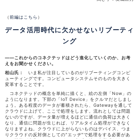
（
前編はこちら
）
データ活用時代に欠かせないリブーティ
ング
――これからのコネクテッドはどう進化していくのか、お考
えをお聞かせください。
柏山氏：
いま私が注目しているのがリブーティングコンピ
ューティングです。コンピュータシステムそのものを大きく
変革することです。
コネクテッドの概念を単純に描くと、絵の左側「Now」の
ようになります。下部の「IoT Device」をクルマだとしまし
ょう。ある程度のデータが蓄積されたら、Gatewayを通して
クラウドに上げて、ここで処理をします。流れとしては問題
ないのですが、データ量が増えるほどに通信の負荷は大きく
なり、通信に問題が生じれば、リアルタイム処理ができなく
なりますよね。クラウドに上がらないものはデバイス、つま
りクラウドの反対側としての"エッヂ"で処理をする必要があ