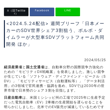
（旧Twitte
Facebook
LINE
X
r）
<2024.5.24配信> 週間ブリーフ「日本メー
カーのSDV世界シェア3割狙う、ボルボ・ダ
イムラーが大型車SDVプラットフォーム共同
開発 ほか」
2024/05/25
経済産業省
と
国土交通省
は、自動車分野の国際競争力強化の
ための「モビリティDX戦略案」を発表しました。激しい競争
が生じている「ソフトウェア・ディファインド・ビークル（S
DV）」「モビリティサービス（自動運転等）」「データ利活
用」の3領域で官民連携・協調を進め、SDVでは2030年の世
界市場で日本勢のシェア３割を目指します。
日産自動車
は、米国ミシシッピ州の工場で2025年に生産予定
だった電気自動車（EV）2車種の生産開始を遅らせることを
明らかにしました。北米でのEV販売が減速しているためです