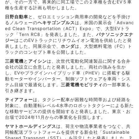
が、その一方で、将来的に同工場でこの２車種を含むEV５車
種を生産する計画も明かしました。
日野自動車
と、ゼロエミッション商用車の開発などを手掛け
るノルウェーの
ヘキサゴンプルス
は、米国の展示会「Advanc
ed Clean Transportation（ACT）Expo」で、大型EVトラ
ック「Tern RC8」を発表しました。また、
パナソニックエナ
ジー
はこのEVトラックにリチウムイオン電池を供給したと発
表しました。同展示会で、
ホンダ
は、大型燃料電池（FC）ト
ラックのコンセプト車を公開しました。
三菱電機
と
アイシン
は、次世代電動化関連製品に関する合弁
会社の設立に合意したと発表しました。両社の強みを生か
し、EVやプラグインハイブリッド車（PHEV）に搭載する駆
動モーターやインバーター、制御ソフトウェアを車両・シス
テム目線で最適化します。
三菱電機モビリティ
の一部事業も
引き継ぎます。
ティアフォー
は、タクシー配車が困難な時間帯および経路を
対象に、自動運転レベル4水準のロボットタクシーによる新た
な移動サービスの提供を開始すると発表しました。東京・お
台場で2024年11月からの事業化を目指します。
ヤマトホールディングス
は、荷主や物流事業者をつなぐ、共
同輸配送プラットフォームを提供する新会社「Sustainable
Shared Transport（SST）」を設立したと発表しました。2