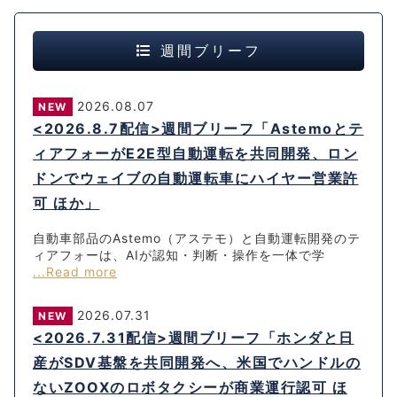
週間ブリーフ
2026.08.07
NEW
<2026.8.7配信>週間ブリーフ「Astemoとテ
ィアフォーがE2E型自動運転を共同開発、ロン
ドンでウェイブの自動運転車にハイヤー営業許
可 ほか」
自動車部品のAstemo（アステモ）と自動運転開発のテ
ィアフォーは、AIが認知・判断・操作を一体で学
...Read more
2026.07.31
NEW
<2026.7.31配信>週間ブリーフ「ホンダと日
産がSDV基盤を共同開発へ、米国でハンドルの
ないZOOXのロボタクシーが商業運行認可 ほ