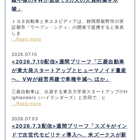
績不振のVWが追加で5万人の人員削減を示
唆」
トヨタ自動車と米エヌビディアは、静岡県裾野市の実
証都市「ウーブン・シティ」の開発で提携すると発表
しま
...Read more
2026.07.10
<2026.7.10配信>週間ブリーフ「三菱自動車
が東大発スタートアップとヒューマノイド量産
へ、VWが経営再建で車種半減へ ほか」
三菱自動車は、出資する東京大学発スタートアップのH
ighlanders（ハイランダーズ）と共同で、ヒ
...Read more
2026.07.03
<2026.7.3配信>週間ブリーフ「スズキがイン
ドで次世代モビリティ導入へ、米ズークスが新