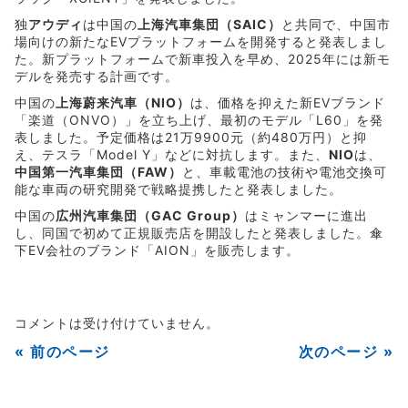
独
アウディ
は中国の
上海汽車集団（SAIC）
と共同で、中国市
場向けの新たなEVプラットフォームを開発すると発表しまし
た。新プラットフォームで新車投入を早め、2025年には新モ
デルを発売する計画です。
中国の
上海蔚来汽車（NIO）
は、価格を抑えた新EVブランド
「楽道（ONVO）」を立ち上げ、最初のモデル「L60」を発
表しました。予定価格は21万9900元（約480万円）と抑
え、テスラ「Model Y」などに対抗します。また、
NIO
は、
中国第一汽車集団（FAW）
と、車載電池の技術や電池交換可
能な車両の研究開発で戦略提携したと発表しました。
中国の
広州汽車集団（GAC Group）
はミャンマーに進出
し、同国で初めて正規販売店を開設したと発表しました。傘
下EV会社のブランド「AION」を販売します。
コメントは受け付けていません。
« 前のページ
次のページ »