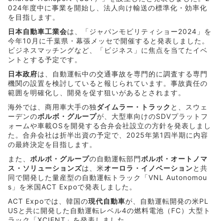
024年度中に事業を開始し、法人向け輸送の標準化・効率化
を目指します。
日本自動車工業会
は、「ジャパンモビリティショー2024」を
今年10月に千葉県・幕張メッセで開催すると発表しました。
ビジネスマッチングなど、「ビジネス」に焦点を当てたイベ
ントとする予定です。
日本政府
は、自動運転中の交通事故を専門的に調査する専門
機関の設置を検討していると報じられています。事故責任の
範囲を明確化し、開発を促す狙いがあるとされます。
海外では、商用車大手の独
ダイムラー・トラック
と、スウェ
ーデンの
ボルボ・グループ
が、大型車向けのSDVプラットフ
ォームや車載OSを開発する合弁会社設立の方針を発表しまし
た。合弁会社は折半出資の予定で、2025年第1四半期に内容
の最終決定を目指します。
また、
ボルボ・グループ
の自動運転部門
ボルボ・オートノマ
ス・ソリューションズ
は、米
オーロラ・イノベーション
と共
同で開発した量産型の自動運転トラック「VNL Autonomou
s」を米国ACT Expoで発表しました。
ACT Expoでは、韓国の
現代自動車
が、自動運転開発の米PL
USと共に開発した自動運転レベル4の燃料電池（FC）大型ト
ラック「XCIENT」を発表しました。