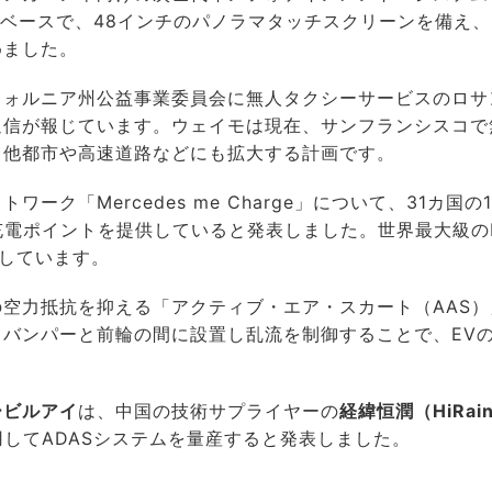
ive OSベースで、48インチのパノラマタッチスクリーンを備え
めました。
フォルニア州公益事業委員会に無人タクシーサービスのロサ
通信が報じています。ウェイモは現在、サンフランシスコで
、他都市や高速道路などにも拡大する計画です。
ーク「Mercedes me Charge」について、31カ国の1
の充電ポイントを提供していると発表しました。世界最大級の
しています。
空力抵抗を抑える「アクティブ・エア・スカート（AAS）
バンパーと前輪の間に設置し乱流を制御することで、EV
ービルアイ
は、中国の技術サプライヤーの
経緯恒潤（HiRai
用してADASシステムを量産すると発表しました。