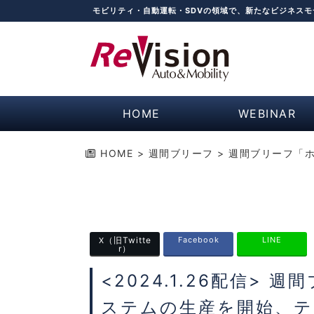
モビリティ・自動運転・SDVの領域で、新たなビジネス
HOME
WEBINAR
HOME
>
週間ブリーフ
>
週間ブリーフ「ホ
（旧Twitte
Facebook
LINE
X
r）
<2024.1.26配信>
ステムの生産を開始、テ