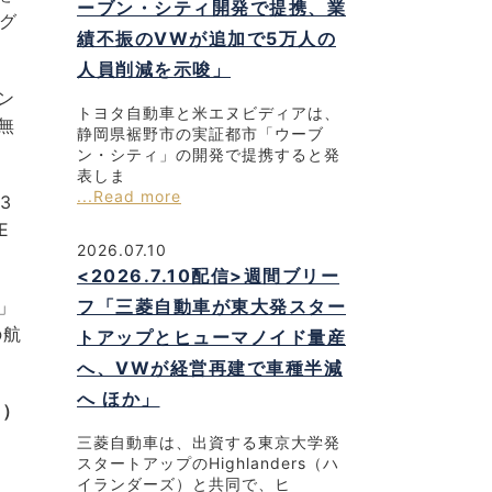
ーブン・シティ開発で提携、業
、グ
績不振のVWが追加で5万人の
人員削減を示唆」
ン
トヨタ自動車と米エヌビディアは、
無
静岡県裾野市の実証都市「ウーブ
ン・シティ」の開発で提携すると発
表しま
...Read more
3
E
2026.07.10
<2026.7.10配信>週間ブリー
」
フ「三菱自動車が東大発スター
の航
トアップとヒューマノイド量産
へ、VWが経営再建で車種半減
へ ほか」
n）
三菱自動車は、出資する東京大学発
スタートアップのHighlanders（ハ
イランダーズ）と共同で、ヒ