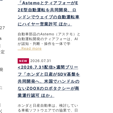
「AstemoとティアフォーがE
2E型自動運転を共同開発、ロ
ンドンでウェイブの自動運転車
にハイヤー営業許可 ほか」
/27
自動車部品のAstemo（アステモ）と
チ
自動運転開発のティアフォーは、AI
が認知・判断・操作を一体で学
ま
...Read more
予定
2026.07.31
NEW
<2026.7.31配信>週間ブリー
発
フ「ホンダと日産がSDV基盤を
共同開発へ、米国でハンドルの
た
ないZOOXのロボタクシーが商
業運行認可 ほか」
携
ホンダと日産自動車は、検討してい
る車載ソフトウエアでの協業で、日
く