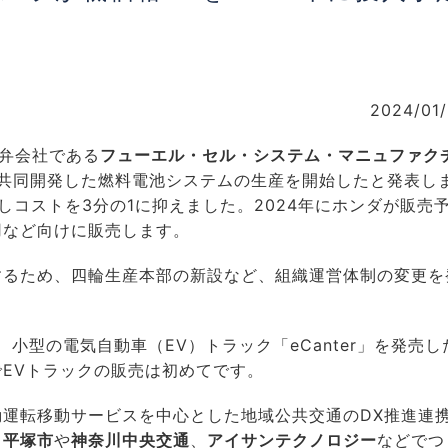
2024/01
弁会社である
フューエル・セル・システム・マニュファク
が共同開発した燃料電池システムの生産を開始したと発表し
しコストを3分の1に抑えました。2024年にホンダが販売
用など向けに販売します。
するため、四輪生産本部の新設など、組織運営体制の変更を
、小型の電気自動車（EV）トラック「eCanter」を発売し
EVトラックの販売は初めてです。
運転移動サービスを中心とした地域公共交通のDX推進連
。
平塚市
や
神奈川中央交通
、
アイサンテクノロジー
などでつ