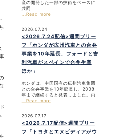
産の開発した一部の技術をベースに
共同
...Read more
ャ
ち
2026.07.24
<2026.7.24配信>週間ブリー
フ「ホンダが広州汽車との合弁
ス
事業を10年延長、フォードと吉
車
利汽車がスペインで合弁生産
ほか」
の
ホンダは、中国国有の広州汽車集団
な
との合弁事業を10年延長し、2038
年まで継続すると発表しました。両
...Read more
0ド
入
2026.07.17
<2026.7.17配信>週間ブリー
フ「トヨタとエヌビディアがウ
を