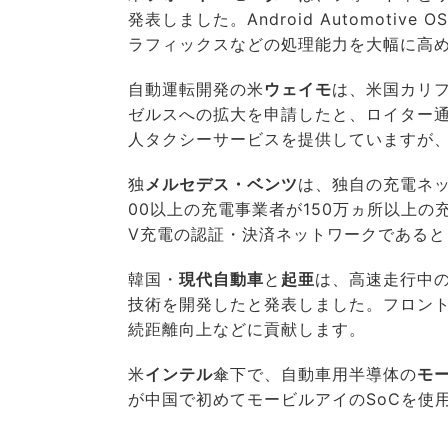
発表しました。Android Automot
ラフィックスなどの処理能力を大幅に高
自動運転開発の米
ウェイモ
は、米国カリ
ゼルスへの拡大を申請したと、ロイター
人タクシーサービスを提供していますが
独
メルセデス・ベンツ
は、独自の充電ネットワ
00以上の充電事業者が150万ヵ所以上
V充電の認証・決済ネットワークであると
韓国・
現代自動車
と
起亜
は、高速走行中の
技術を開発したと発表しました。フロント
続距離向上などに貢献します。
米
インテル
傘下で、自動車用半導体の
モ
が中国で初めてモービルアイのSoCを使