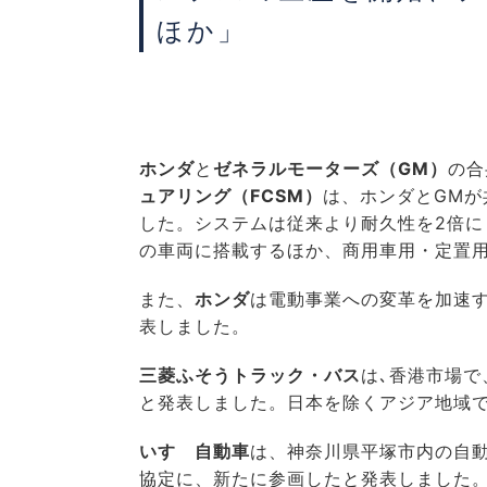
ほか」
ホンダ
と
ゼネラルモーターズ（GM）
の合
ュアリング（FCSM）
は、ホンダとGM
した。システムは従来より耐久性を2倍に
の車両に搭載するほか、商用車用・定置
また、
ホンダ
は電動事業への変革を加速
表しました。
三菱ふそうトラック・バス
は､香港市場で
と発表しました。日本を除くアジア地域で
いすゞ自動車
は、神奈川県平塚市内の自動
協定に、新たに参画したと発表しました