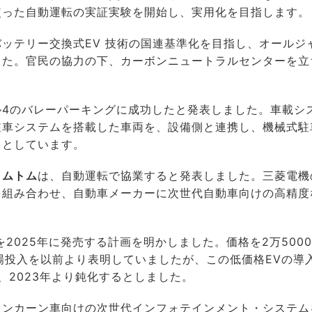
使った自動運転の実証実験を開始し、実用化を目指します。
ッテリー交換式EV 技術の国連基準化を目指し、オールジ
した。官民の協力の下、カーボンニュートラルセンターを立
ル4のバレーパーキングに成功したと発表しました。車載シ
駐車システムを搭載した車両を、設備側と連携し、機械式駐
てとしています。
トムトム
は、自動運転で協業すると発表しました。三菱電機
を組み合わせ、自動車メーカーに次世代自動車向けの高精度
を2025年に発売する計画を明かしました。価格を2万500
市場投入を以前より表明していましたが、この低価格EVの導
、2023年より鈍化するとしました。
リンカーン車向けの次世代インフォテインメント・システム