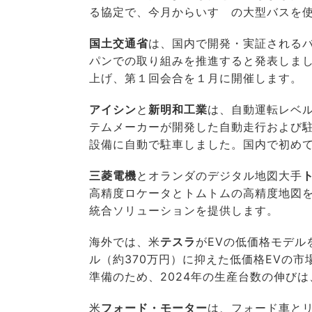
る協定で、今月からいすゞの大型バスを
国土交通省
は、国内で開発・実証されるバ
パンでの取り組みを推進すると発表しま
上げ、第１回会合を１月に開催します。
アイシン
と
新明和工業
は、自動運転レベ
テムメーカーが開発した自動走行および
設備に自動で駐車しました。国内で初め
三菱電機
とオランダのデジタル地図大手
高精度ロケータとトムトムの高精度地図
統合ソリューションを提供します。
海外では、米
テスラ
がEVの低価格モデル
ル（約370万円）に抑えた低価格EVの
準備のため、2024年の生産台数の伸びは
米
フォード・モーター
は、フォード車と