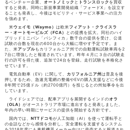
るベンチャー企業、
オートノミック
と
トランスロック
を買収
すると発表。同時に新規事業開発組織「フォードX」を設立す
ることも発表し、今後はモビリティ・サービス事業への注力
を強めます。
米
ウェイモ（Waymo）
は欧米
フィアット・クライスラ
ー・オートモービルズ（FCA）
との提携を拡大。同社のハイ
ブリッドミニバン「パシフィカ」数千台の提供を受け、公道
試験の台数を現在の600台から大幅に増やす予定です。ま
た、米
アップル
もカリフォルニア州での自動運転試験車両を2
7台に増強したと報道されています。昨年４月に３台の試験走
行の許可を得た後、追加で24台を登録。走行試験を本格化さ
せています。
電気自動車（EV）に関して、
カリフォルニア州
は普及を後
押しするため、急速充電網の整備やEVの購入支援などに今後
8年間で25億ドル（約2700億円）を投じるとの州知事令を出
しています。
ライドシェアでは、配車アプリを展開するインドの
オラ
（OLA）
がオーストラリア市場に進出すると発表しました。
年内の早い時期にサービスの提供を開始する方針です。
国内では、
NTTドコモ
が人工知能（AI）を使って運転手と
の会話などから感情を分析し、安全運転を支援するシステム
を2018年度にも車載機器メーカー向けに発売すると報道され