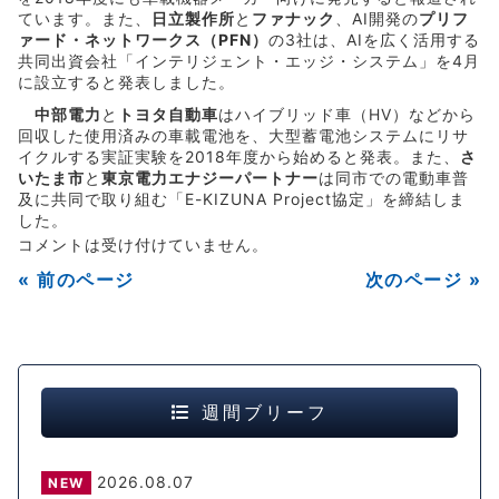
ています。また、
日立製作所
と
ファナック
、AI開発の
プリフ
ァード・ネットワークス（PFN）
の3社は、AIを広く活用する
共同出資会社「インテリジェント・エッジ・システム」を4月
に設立すると発表しました。
中部電力
と
トヨタ自動車
はハイブリッド車（HV）などから
回収した使用済みの車載電池を、大型蓄電池システムにリサ
イクルする実証実験を2018年度から始めると発表。また、
さ
いたま市
と
東京電力エナジーパートナー
は同市での電動車普
及に共同で取り組む「E-KIZUNA Project協定」を締結しま
した。
コメントは受け付けていません。
« 前のページ
次のページ »
週間ブリーフ
2026.08.07
NEW