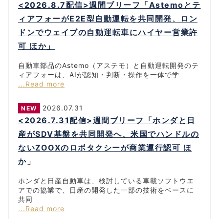
<2026.8.7配信>週間ブリーフ「Astemoとテ
ィアフォーがE2E型自動運転を共同開発、ロン
ドンでウェイブの自動運転車にハイヤー営業許
可 ほか」
自動車部品のAstemo（アステモ）と自動運転開発のテ
ィアフォーは、AIが認知・判断・操作を一体で学
...Read more
2026.07.31
NEW
<2026.7.31配信>週間ブリーフ「ホンダと日
産がSDV基盤を共同開発へ、米国でハンドルの
ないZOOXのロボタクシーが商業運行認可 ほ
か」
ホンダと日産自動車は、検討している車載ソフトウエ
アでの協業で、日産の開発した一部の技術をベースに
共同
...Read more