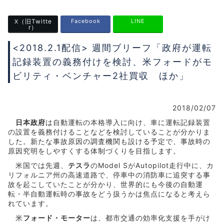
（旧Twitte
Facebook
LINE
X
r）
<2018.2.1配信> 週間ブリーフ「政府が運転
記録装置の義務付けを検討、米フォードがモ
ビリティ・ベンチャー2社買収 ほか」
2018/02/07
日本政府
は自動運転の本格導入に向け、車に運転記録装置
の設置を義務付けることなどを検討していることが分かりま
した。新たな事故原因の調査機関も設ける予定で、事故時の
原因究明をしやすくする体制づくりを目指します。
米国では先週、
テスラ
のModel SがAutopilot走行中に、カ
リフォルニア州の高速道路で、停車中の消防車に追突する事
故を起こしていたことが分かり、世界的にも今後の自動運
転・半自動運転時の事故をどう扱うかは焦点になると考えら
れています。
米
フォード・モーター
は、都市交通の効率化支援を手がけ